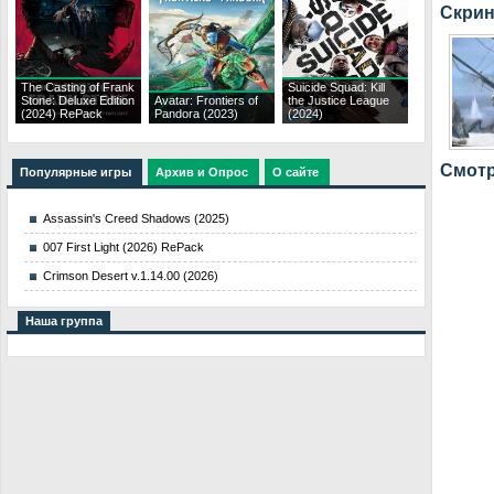
Скрин
The Casting of Frank
Suicide Squad: Kill
Stone: Deluxe Edition
Avatar: Frontiers of
the Justice League
(2024) RePack
Pandora (2023)
(2024)
Смотр
Популярные игры
Архив и Опрос
О сайте
Assassin's Creed Shadows (2025)
007 First Light (2026) RePack
Crimson Desert v.1.14.00 (2026)
Наша группа