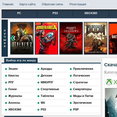
Главная
Карта сайта
Обратная связь
Регистрация
PC
PS3
XBOX360
Выбор игр по жанру
Скача
Экшен
Аркады
Приключения
Катего
Квесты
Детские
Логические
РПГ
ММОРПГ
Стратегии
Гонки
Спортивные
Симуляторы
Журналы
Таблетки
Моды и Патчи
Анонсы
Wii
Эротические
XBOX360
PS3
PSP