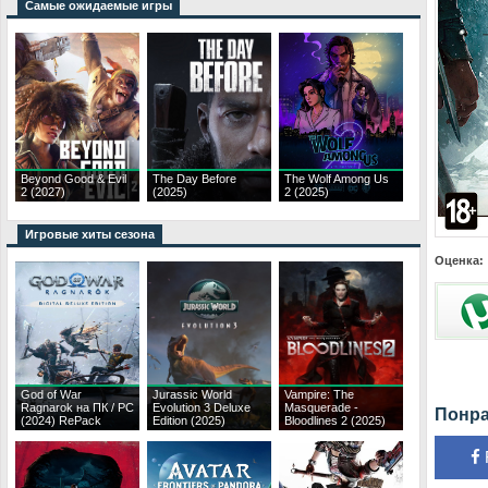
Самые ожидаемые игры
Beyond Good & Evil
The Day Before
The Wolf Among Us
2 (2027)
(2025)
2 (2025)
Игровые хиты сезона
Оценка:
God of War
Jurassic World
Vampire: The
Ragnarok на ПК / PC
Evolution 3 Deluxe
Masquerade -
Понра
(2024) RePack
Edition (2025)
Bloodlines 2 (2025)