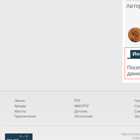
Авто
Ин
Посе
данн
Экшен
РПГ
Гон
Аркады
ММОРПГ
Сп
Квесты
Детские
Си
Приключения
Логические
Эро
При исполь
Copy