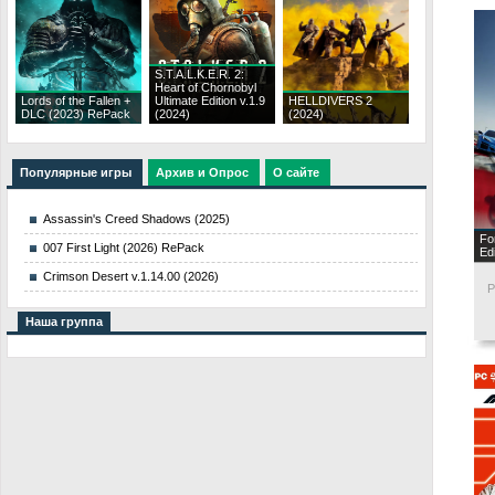
S.T.A.L.K.E.R. 2:
Heart of Chornobyl
Lords of the Fallen +
Ultimate Edition v.1.9
HELLDIVERS 2
DLC (2023) RePack
(2024)
(2024)
Популярные игры
Архив и Опрос
О сайте
Assassin's Creed Shadows (2025)
Fo
007 First Light (2026) RePack
Ed
Crimson Desert v.1.14.00 (2026)
P
Наша группа