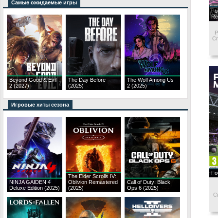
Самые ожидаемые игры
Fo
Re
P
С
Beyond Good & Evil
The Day Before
The Wolf Among Us
2 (2027)
(2025)
2 (2025)
Игровые хиты сезона
Fo
The Elder Scrolls IV:
NINJA GAIDEN 4
Oblivion Remastered
Call of Duty: Black
Deluxe Edition (2025)
(2025)
Ops 6 (2025)
C