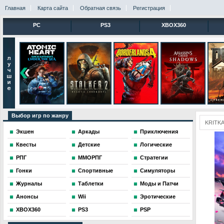
Главная
Карта сайта
Обратная связь
Регистрация
PC
PS3
XBOX360
Выбор игр по жанру
KRITKA
Экшен
Аркады
Приключения
Квесты
Детские
Логические
РПГ
ММОРПГ
Стратегии
Гонки
Спортивные
Симуляторы
Журналы
Таблетки
Моды и Патчи
Анонсы
Wii
Эротические
XBOX360
PS3
PSP