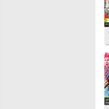
F1
eF
Re