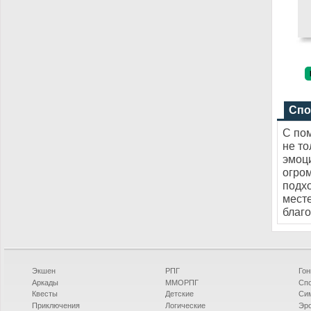
Спо
С по
не то
эмоци
огро
подхо
месте
благо
Экшен
РПГ
Гон
Аркады
ММОРПГ
Сп
Квесты
Детские
Си
Приключения
Логические
Эро