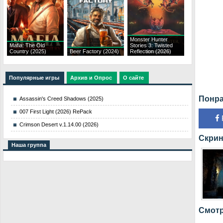
Monster Hunter
Mafia: The Old
Stories 3: Twisted
Country (2025)
Beer Factory (2024)
Reflection (2026)
Популярные игры
Архив и Опрос
О сайте
Понра
Assassin's Creed Shadows (2025)
007 First Light (2026) RePack
Crimson Desert v.1.14.00 (2026)
Скрин
Наша группа
Смотр