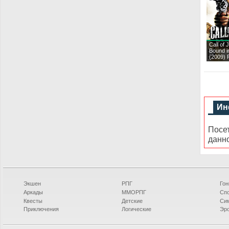
Call of 
Bound i
(2009)
Ин
Посе
данн
Экшен
РПГ
Гон
Аркады
ММОРПГ
Сп
Квесты
Детские
Си
Приключения
Логические
Эро