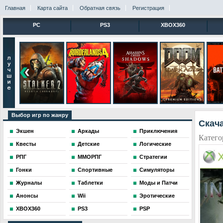
Главная
Карта сайта
Обратная связь
Регистрация
PC
PS3
XBOX360
Выбор игр по жанру
Скача
Экшен
Аркады
Приключения
Катего
Квесты
Детские
Логические
РПГ
ММОРПГ
Стратегии
Гонки
Спортивные
Симуляторы
Журналы
Таблетки
Моды и Патчи
Анонсы
Wii
Эротические
XBOX360
PS3
PSP