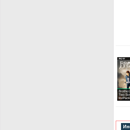
Brothers
Two Son
RePack
Ин