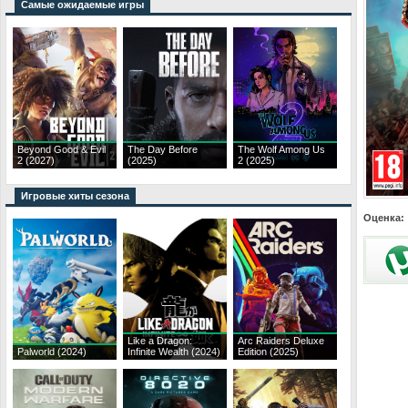
Самые ожидаемые игры
Beyond Good & Evil
The Day Before
The Wolf Among Us
2 (2027)
(2025)
2 (2025)
Игровые хиты сезона
Оценка:
Like a Dragon:
Arc Raiders Deluxe
Palworld (2024)
Infinite Wealth (2024)
Edition (2025)