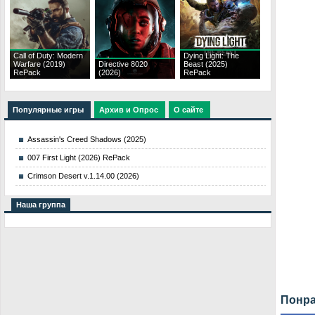
Call of Duty: Modern
Dying Light: The
Warfare (2019)
Directive 8020
Beast (2025)
RePack
(2026)
RePack
Популярные игры
Архив и Опрос
О сайте
Assassin's Creed Shadows (2025)
007 First Light (2026) RePack
Crimson Desert v.1.14.00 (2026)
Наша группа
Понра