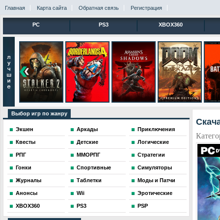
Главная
Карта сайта
Обратная связь
Регистрация
PC
PS3
XBOX360
Выбор игр по жанру
Скача
Экшен
Аркады
Приключения
Катего
Квесты
Детские
Логические
РПГ
ММОРПГ
Стратегии
Гонки
Спортивные
Симуляторы
Журналы
Таблетки
Моды и Патчи
Анонсы
Wii
Эротические
XBOX360
PS3
PSP