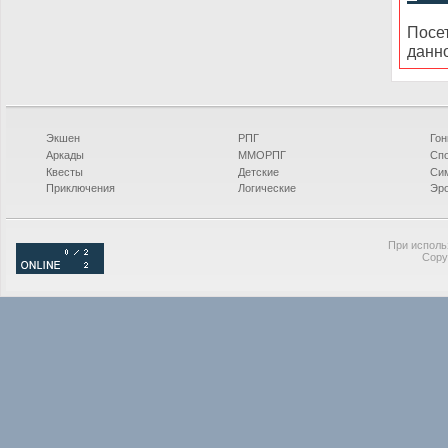
Посе
данн
Экшен
РПГ
Гон
Аркады
ММОРПГ
Сп
Квесты
Детские
Си
Приключения
Логические
Эро
При исполь
Copy