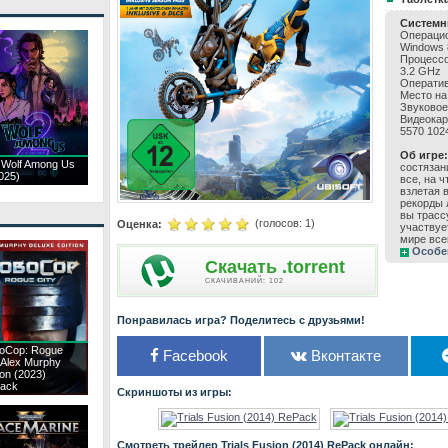
Системн
Операцион
Windows 
Процессор
3.2 GHz
Оператив
Место на
Звуковое
Видеокар
5570 102
Об игре:
 Wolf Among Us
состязан
025)
все, на 
взлетая 
рекорды 
вы трасс
(голосов:
1
)
Оценка:
участвуе
мире все
Особе
Скачать .torrent
CКАЧИВАНИЙ: 102
Понравилась игра? Поделитесь с друзьями!
oCop: Rogue
Facebook
Вконтакте
 Alex Murphy
ion (2023)
ack
Скриншоты из игры:
Смотреть трейлер Trials Fusion (2014) RePack онлайн: