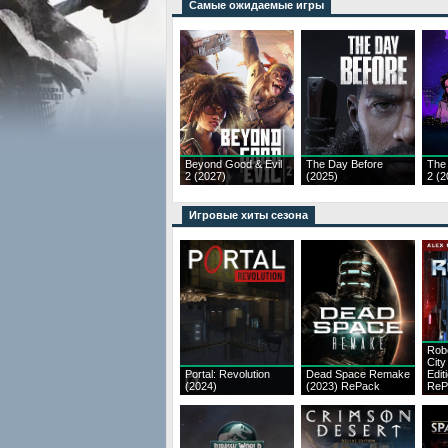
Самые ожидаемые игры
Beyond Good & Evil
The Day Before
The
2 (2027)
(2025)
2 (2
Игровые хиты сезона
Rob
City
Portal: Revolution
Dead Space Remake
Edit
(2024)
(2023) RePack
ReP