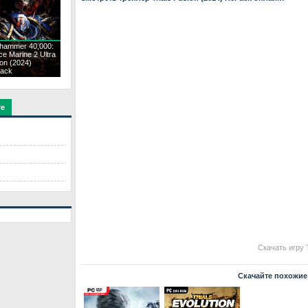
hammer 40,000:
e Marine 2 Ultra
ion (2024)
ack
те
Скачать игру 
Скачайте похожие