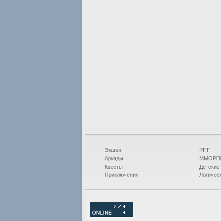
Экшен
РПГ
Аркады
ММОРП
Квесты
Детские
Приключения
Логичес