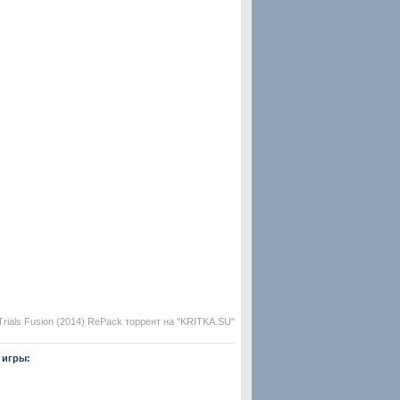
Trials Fusion (2014) RePack торрент на "KRITKA.SU"
 игры: