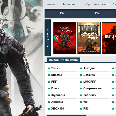
Главная
Карта сайта
Обратная связь
Ре
PC
PS3
Выбор игр по жанру
Экшен
Аркады
Квесты
Детские
РПГ
ММОРПГ
Гонки
Спортивные
Журналы
Таблетки
Анонсы
Wii
XBOX360
PS3