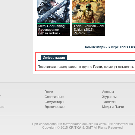
Metal Gear Rising:
Trials Evolution Gold
Revengeance
Edition (2013)
(2014) RePack
RePack
Комментарии к игре Trials Fus
Информация
Посетители, находящиеся в группе
Гости
, не могут оставлять
Гонки
Анонсы
Г
Спортивные
Журналы
Симуляторы
Таблетки
кие
Эротические
Моды и Патчи
При использовании материалов ссылка на источник обязательна.
Copyright © 2015
KRITKA & GMT
All Rights Reserved.