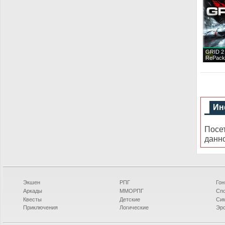
GRID 2 
RePack
Ин
Посе
данн
Экшен
РПГ
Гон
Аркады
ММОРПГ
Сп
Квесты
Детские
Си
Приключения
Логические
Эро