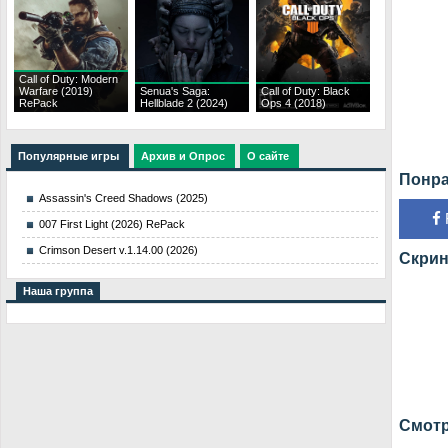
Call of Duty: Modern
Warfare (2019)
Senua's Saga:
Call of Duty: Black
RePack
Hellblade 2 (2024)
Ops 4 (2018)
Популярные игры
Архив и Опрос
О сайте
Понра
Assassin's Creed Shadows (2025)
007 First Light (2026) RePack
Crimson Desert v.1.14.00 (2026)
Скрин
Наша группа
Смотр