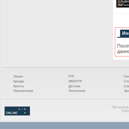
X Rebir
RePack
Ин
Посе
данн
Экшен
РПГ
Гон
Аркады
ММОРПГ
Сп
Квесты
Детские
Си
Приключения
Логические
Эро
При исполь
Copy