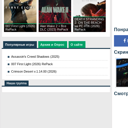
DEATH STRANDING
2: ON THE BEACH
007 First Light (2026)
Alan Wake 2 + Все
на PC / ПК (2026)
Понра
RePack
DLC (2023) RePack
RePack
Популярные игры
Архив и Опрос
О сайте
Скрин
Assassin's Creed Shadows (2025)
007 First Light (2026) RePack
Crimson Desert v.1.14.00 (2026)
Наша группа
Смотр