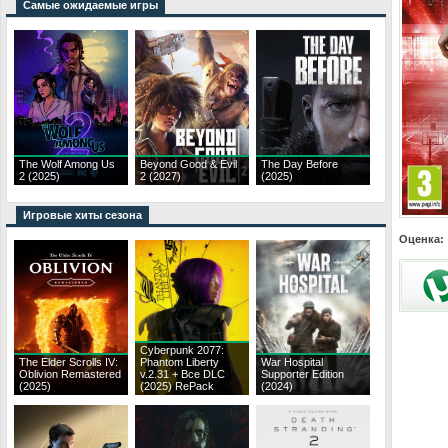
Самые ожидаемые игры
The Wolf Among Us
Beyond Good & Evil
The Day Before
2 (2025)
2 (2027)
(2025)
Игровые хиты сезона
Оценка:
Cyberpunk 2077:
The Elder Scrolls IV:
Phantom Liberty
War Hospital
Oblivion Remastered
v.2.31 + Все DLC
Supporter Edition
(2025)
(2025) RePack
(2024)