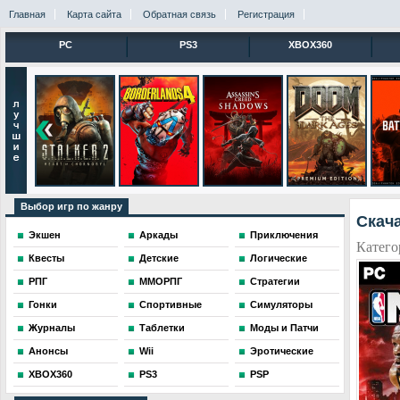
Главная
Карта сайта
Обратная связь
Регистрация
PC
PS3
XBOX360
Выбор игр по жанру
Скача
Экшен
Аркады
Приключения
Катего
Квесты
Детские
Логические
РПГ
ММОРПГ
Стратегии
Гонки
Спортивные
Симуляторы
Журналы
Таблетки
Моды и Патчи
Анонсы
Wii
Эротические
XBOX360
PS3
PSP