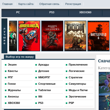
Главная
Карта сайта
Обратная связь
Регистрация
PC
PS3
XBOX360
Выбор игр по жанру
Скача
Экшен
Аркады
Приключения
Катего
Квесты
Детские
Логические
РПГ
ММОРПГ
Стратегии
Гонки
Спортивные
Симуляторы
Журналы
Таблетки
Моды и Патчи
Анонсы
Wii
Эротические
XBOX360
PS3
PSP