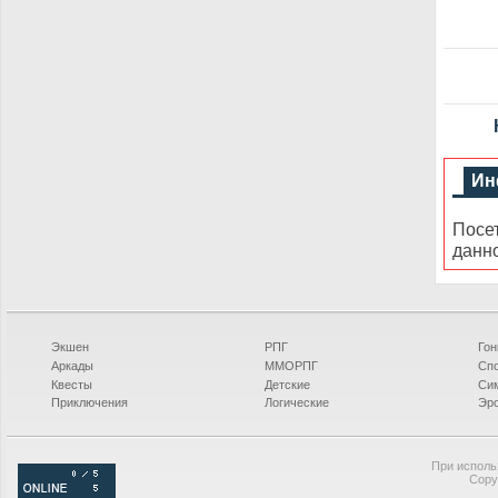
Ин
Посе
данн
Экшен
РПГ
Гон
Аркады
ММОРПГ
Сп
Квесты
Детские
Си
Приключения
Логические
Эро
При исполь
Copy