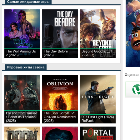
Самые ожидаемые игры
The Wolf Among Us
The Day Before
Beyond Good & Evil
2 (2025)
(2025)
2 (2027)
Игровые хиты сезона
Оценка:
Escape from Tarkov
The Elder Scrolls IV:
/ Побег из Таркова
Oblivion Remastered
007 First Light (2026)
(2025)
(2025)
RePack