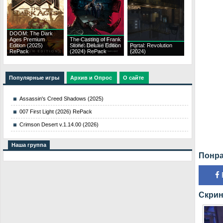
DOOM: The Dark
Ages Premium
The Casting of Frank
Edition (2025)
Stone: Deluxe Edition
Portal: Revolution
RePack
(2024) RePack
(2024)
Популярные игры
Архив и Опрос
О сайте
Assassin's Creed Shadows (2025)
007 First Light (2026) RePack
Crimson Desert v.1.14.00 (2026)
Наша группа
Понра
Скрин