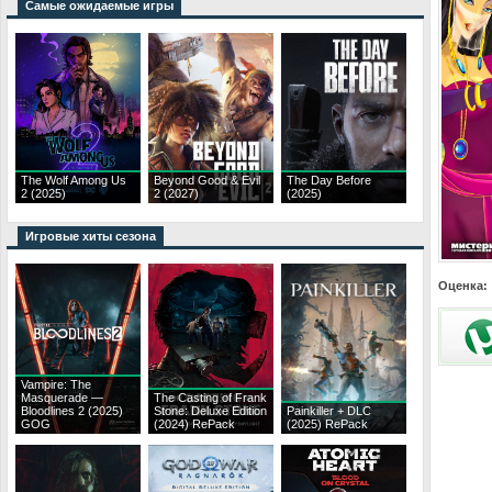
Самые ожидаемые игры
The Wolf Among Us
Beyond Good & Evil
The Day Before
2 (2025)
2 (2027)
(2025)
Игровые хиты сезона
Оценка:
Vampire: The
Masquerade —
The Casting of Frank
Bloodlines 2 (2025)
Stone: Deluxe Edition
Painkiller + DLC
GOG
(2024) RePack
(2025) RePack