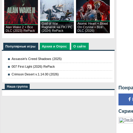
God of War
Atomic Heart + Blood
Alan Wake 2 + Все
Ragnarok на ПК / PC
On Crystal + Все
DLC (2023) RePack
(2024) RePack
DLC (2026)
Популярные игры
Архив и Опрос
О сайте
Assassin's Creed Shadows (2025)
007 First Light (2026) RePack
Crimson Desert v.1.14.00 (2026)
Наша группа
Понра
Скрин