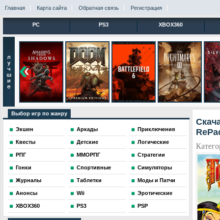
Главная
Карта сайта
Обратная связь
Регистрация
PC
PS3
XBOX360
Выбор игр по жанру
Скача
Экшен
Аркады
Приключения
RePa
Квесты
Детские
Логические
Катего
РПГ
ММОРПГ
Стратегии
Гонки
Спортивные
Симуляторы
Журналы
Таблетки
Моды и Патчи
Анонсы
Wii
Эротические
XBOX360
PS3
PSP