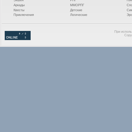
Экшен
РПГ
Гон
Аркады
ММОРПГ
Сп
Квесты
Детские
Си
Приключения
Логические
Эро
При исполь
Copy