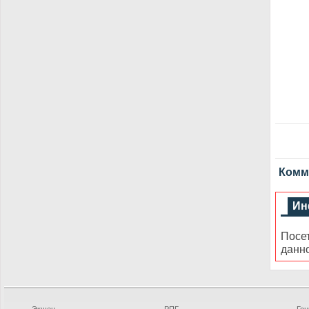
Комме
Ин
Посе
данн