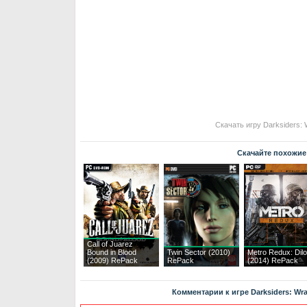
Скачать игру Darksiders:
Скачайте похожие
Call of Juarez
Bound in Blood
Twin Sector (2010)
Metro Redux: Dil
(2009) RePack
RePack
(2014) RePack
Комментарии к игре Darksiders: Wrat