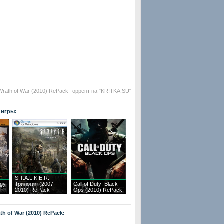
 Wrath of War (2010) RePack торрент на "KRITKA.SU"
 игры:
S.T.A.L.K.E.R.
ogy
Трилогия (2007-
Call of Duty: Black
2010) RePack
Ops (2010) RePack
h of War (2010) RePack: