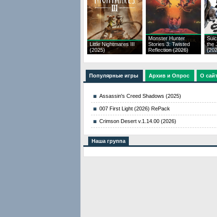
Monster Hunter
Suic
Little Nightmares III
Stories 3: Twisted
the 
(2025)
Reflection (2026)
(20
Популярные игры
Архив и Опрос
О сай
Assassin's Creed Shadows (2025)
007 First Light (2026) RePack
Crimson Desert v.1.14.00 (2026)
Наша группа