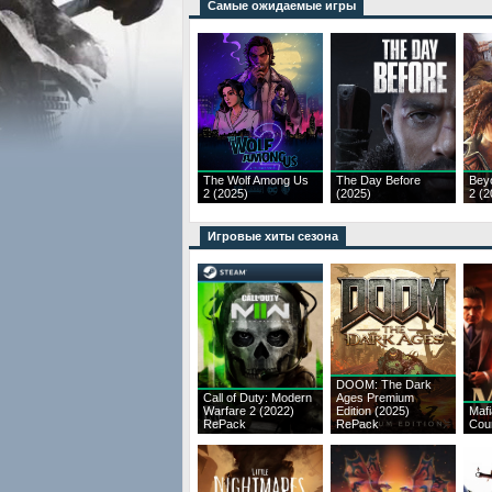
Самые ожидаемые игры
The Wolf Among Us
The Day Before
Bey
2 (2025)
(2025)
2 (2
Игровые хиты сезона
DOOM: The Dark
Call of Duty: Modern
Ages Premium
Warfare 2 (2022)
Edition (2025)
Mafi
RePack
RePack
Cou