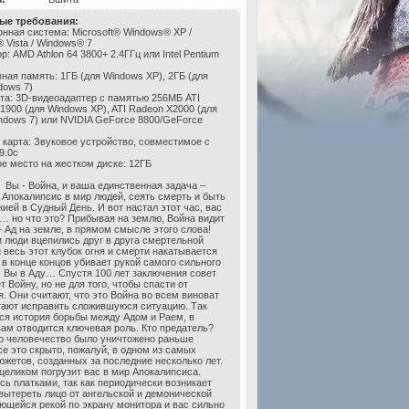
ые требования:
нная система: Microsoft® Windows® XP /
 Vista / Windows® 7
: AMD Athlon 64 3800+ 2.4ГГц или Intel Pentium
ная память: 1ГБ (для Windows XP), 2ГБ (для
dows 7)
та: 3D-видеоадаптер с памятью 256МБ ATI
1900 (для Windows XP), ATI Radeon X2000 (для
Windows 7) или NVIDIA GeForce 8800/GeForce
 карта: Звуковое устройство, совместимое с
9.0с
е место на жестком диске: 12ГБ
Вы - Война, и ваша единственная задача –
 Апокалипсис в мир людей, сеять смерть и быть
жией в Судный День. И вот настал этот час, вас
… но что это? Прибывая на землю, Война видит
– Ад на земле, в прямом смысле этого слова!
 люди вцепились друг в друга смертельной
и весь этот клубок огня и смерти накатывается
И в конце концов убивает рукой самого сильного
Вы в Аду… Спустя 100 лет заключения совет
 Войну, но не для того, чтобы спасти от
я. Они считают, что это Война во всем виноват
гают исправить сложившуюся ситуацию. Так
ся история борьбы между Адом и Раем, в
вам отводится ключевая роль. Кто предатель?
го человечество было уничтожено раньше
се это скрыто, пожалуй, в одном из самых
южетов, созданных за последние несколько лет.
 целиком погрузит вас в мир Апокалипсиса.
сь платками, так как периодически возникает
вытереть лицо от ангельской и демонической
ьющейся рекой по экрану монитора и вас сильно