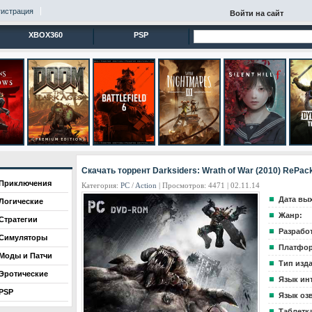
гистрация
Войти на сайт
XBOX360
PSP
Скачать торрент Darksiders: Wrath of War (2010) RePac
Приключения
Категория:
PC
/
Action
| Просмотров: 4471 | 02.11.14
Дата вы
Логические
Жанр:
Стратегии
Разрабо
Симуляторы
Платфор
Моды и Патчи
Тип изд
Эротические
Язык ин
PSP
Язык оз
Таблетка