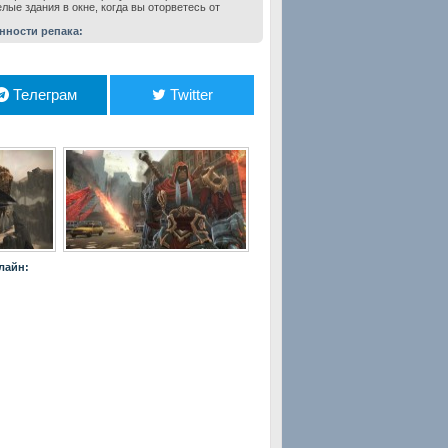
елые здания в окне, когда вы оторветесь от
нности репака:
Телеграм
Twitter
нлайн: