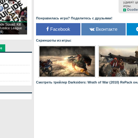
удивят ц
игры.
Особе
Понравилась игра? Поделитесь с друзьями!
ide Squad: Kill
Justice League
Facebook
Вконтакте
24)
Скриншоты из игры:
те
Смотреть трейлер Darksiders: Wrath of War (2010) RePack о