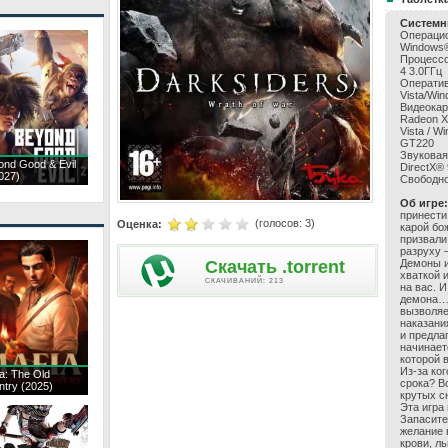
Системн
Операцио
Windows®
Процессор
4 3.0ГГц
Оператив
Vista/Win
Видеокар
Radeon X
Vista / 
GT220
Звуковая
ond Good & Evil
DirectX® 
027)
Свободно
Об игре:
принести
(голосов:
3
)
Оценка:
карой бо
призвали
разруху 
Скачать .torrent
Демоны и
хваткой 
CКАЧИВАНИЙ: 213
на вас. 
демона… 
вызволяет
наказани
и предла
начинает
которой 
Из-за ко
a: The Old
срока? В
ntry (2025)
крутых с
Эта игра
Запасите
желание 
крови, л