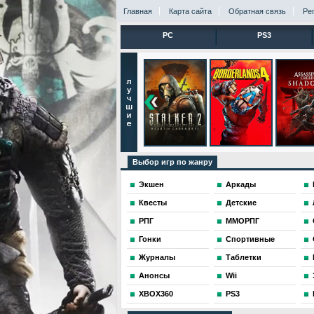
Главная
Карта сайта
Обратная связь
Ре
PC
PS3
Выбор игр по жанру
Экшен
Аркады
Квесты
Детские
РПГ
ММОРПГ
Гонки
Спортивные
Журналы
Таблетки
Анонсы
Wii
XBOX360
PS3