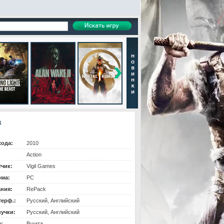
k
хода:
2010
Action
тчик:
Vigil Games
ма:
PC
ания:
RePack
терф.:
Русский, Английский
вучки:
Русский, Английский
:
Вшита