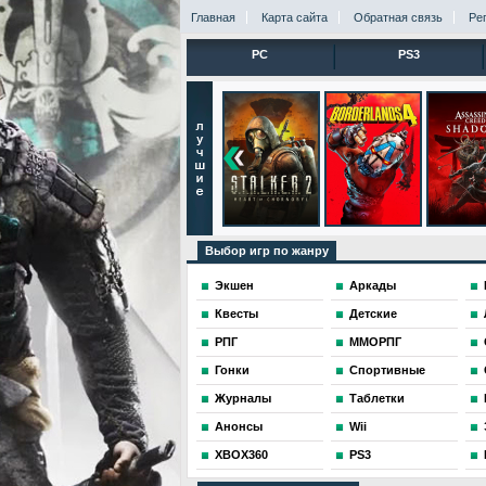
Главная
Карта сайта
Обратная связь
Ре
PC
PS3
Выбор игр по жанру
Экшен
Аркады
Квесты
Детские
РПГ
ММОРПГ
Гонки
Спортивные
Журналы
Таблетки
Анонсы
Wii
XBOX360
PS3