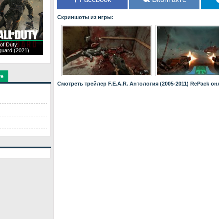
Скриншоты из игры:
 of Duty:
guard (2021)
те
Смотреть трейлер F.E.A.R. Антология (2005-2011) RePack он