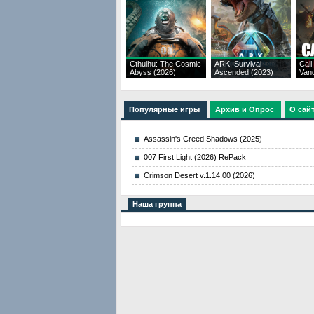
Cthulhu: The Cosmic
ARK: Survival
Call
Abyss (2026)
Ascended (2023)
Van
Популярные игры
Архив и Опрос
О сай
Assassin's Creed Shadows (2025)
007 First Light (2026) RePack
Crimson Desert v.1.14.00 (2026)
Наша группа