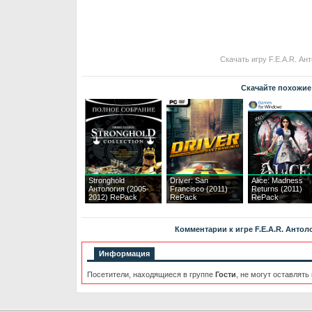
Скачать игру F.E.A.R. Ан
Скачайте похожие
Stronghold
Driver: San
Alice: Madness
Антология (2005-
Francisco (2011)
Returns (2011)
2012) RePack
RePack
RePack
Комментарии к игре F.E.A.R. Антоло
Информация
Посетители, находящиеся в группе
Гости
, не могут оставлять