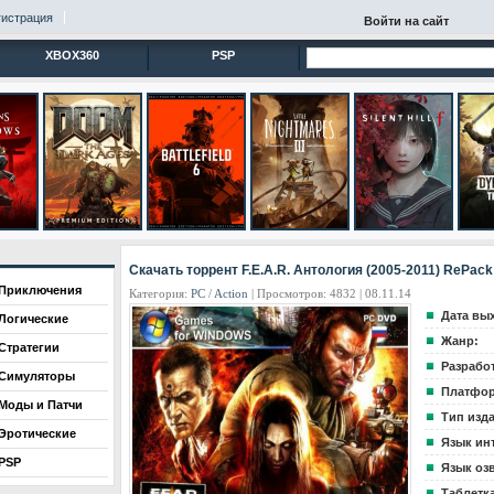
гистрация
Войти на сайт
XBOX360
PSP
Скачать торрент F.E.A.R. Антология (2005-2011) RePack
Приключения
Категория:
PC
/
Action
| Просмотров: 4832 | 08.11.14
Дата вы
Логические
Жанр:
Стратегии
Разрабо
Симуляторы
Платфор
Моды и Патчи
Тип изд
Эротические
Язык ин
PSP
Язык оз
Таблетка