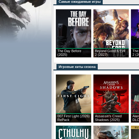
Самые ожидаемые игры
The Day Before
Beyond Good & Evil
The
(2025)
2 (2027)
2 (2
Игровые хиты сезона
007 First Light (2026)
Assassin's Creed
Ala
RePack
Shadows (2025)
DLC