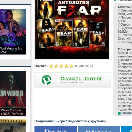
Системн
√ Операц
Vista, Wi
√ Процесс
4800+
√ Операт
√ Видеок
512Mb
√ Звуков
DirectX® 
√ Свобод
 Wolf Among Us
Об игре:
025)
Man) и ег
каннибал
Оказалос
Оператив
(голосов:
2
)
Оценка:
полность
молодая
способно
Скачать .torrent
психичес
бессозна
CКАЧИВАНИЙ: 380
«Саркофа
Оператив
результа
руины, п
того, ст
происход
родит не
чудом Фе
n Wake 2 + Все
Особе
 (2023) RePack
Понравилась игра? Поделитесь с друзьями!
Facebook
Вконтакте