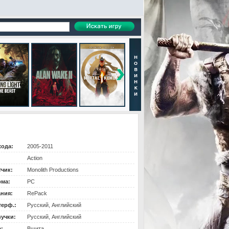
хода:
2005-2011
Action
тчик:
Monolith Productions
ма:
PC
ания:
RePack
терф.:
Русский, Английский
вучки:
Русский, Английский
:
Вшита