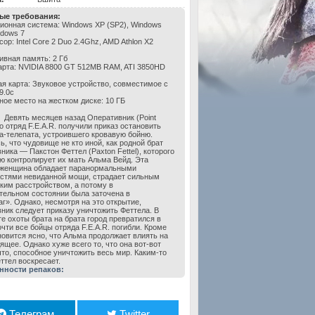
ые требования:
ионная система: Windows XP (SP2), Windows
ndows 7
ор: Intel Core 2 Duo 2.4Ghz, AMD Athlon X2
ивная память: 2 Гб
арта: NVIDIA 8800 GT 512MB RAM, ATI 3850HD
ая карта: Звуковое устройство, совместимое с
9.0с
ное место на жестком диске: 10 ГБ
Девять месяцев назад Оперативник (Point
о отряд F.E.A.R. получили приказ остановить
а-телепата, устроившего кровавую бойню.
ь, что чудовище не кто иной, как родной брат
ника — Пакстон Феттел (Paxton Fettel), которого
ю контролирует их мать Альма Вейд. Эта
 женщина обладает паранормальными
стями невиданной мощи, страдает сильным
ким расстройством, а потому в
тельном состоянии была заточена в
г». Однако, несмотря на это открытие,
ник следует приказу уничтожить Феттела. В
те охоты брата на брата город превратился в
очти все бойцы отряда F.E.A.R. погибли. Кроме
ановится ясно, что Альма продолжает влиять на
ящее. Однако хуже всего то, что она вот-вот
что, способное уничтожить весь мир. Каким-то
ттел воскресает.
нности репаков:
Телеграм
Twitter