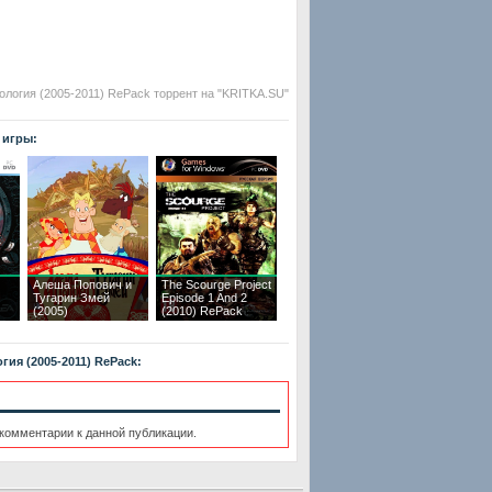
тология (2005-2011) RePack торрент на "KRITKA.SU"
 игры:
Алеша Попович и
The Scourge Project
Тугарин Змей
Episode 1 And 2
(2005)
(2010) RePack
гия (2005-2011) RePack:
 комментарии к данной публикации.