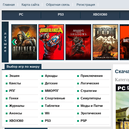
Главная
Карта сайта
Обратная связь
Регистрация
PC
PS3
XBOX360
Выбор игр по жанру
Скача
Экшен
Аркады
Приключения
Катего
Квесты
Детские
Логические
РПГ
ММОРПГ
Стратегии
Гонки
Спортивные
Симуляторы
Журналы
Таблетки
Моды и Патчи
Анонсы
Wii
Эротические
XBOX360
PS3
PSP