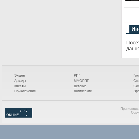
Ин
Посе
данн
Экшен
РПГ
Гон
Аркады
ММОРПГ
Сп
Квесты
Детские
Си
Приключения
Логические
Эро
При исполь
Copy