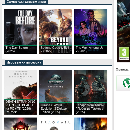
Самые ожидаемые игры
The Day Before
Beyond Good & Evil
The Wolf Among Us
(2025)
2 (2027)
2 (2025)
Игровые хиты сезона
Оценка:
DEATH STRANDING
2: ON THE BEACH
Jurassic World
Escape from Tarkov
на PC / ПК (2026)
Evolution 3 Deluxe
/ Побег из Таркова
RePack
Edition (2025)
(2025)