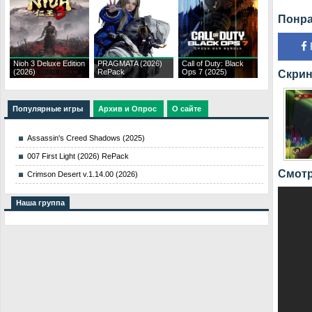
Понра
Nioh 3 Deluxe Edition
PRAGMATA (2026)
Call of Duty: Black
(2026)
RePack
Ops 7 (2025)
Скрин
Популярные игры
Архив и Опрос
О сайте
Assassin's Creed Shadows (2025)
007 First Light (2026) RePack
Смотр
Crimson Desert v.1.14.00 (2026)
Наша группа