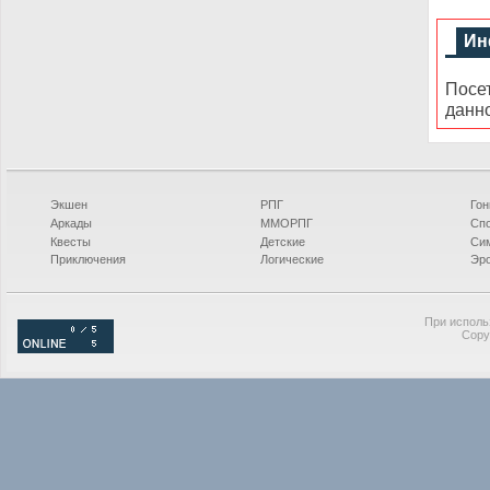
Ин
Посе
данн
Экшен
РПГ
Гон
Аркады
ММОРПГ
Сп
Квесты
Детские
Си
Приключения
Логические
Эро
При исполь
Copy