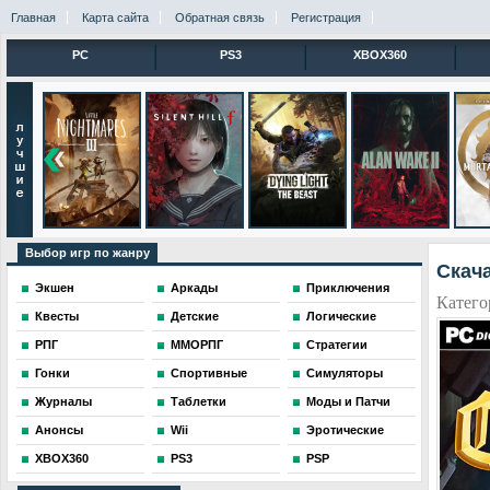
Главная
Карта сайта
Обратная связь
Регистрация
PC
PS3
XBOX360
Выбор игр по жанру
Скача
Экшен
Аркады
Приключения
Катего
Квесты
Детские
Логические
РПГ
ММОРПГ
Стратегии
Гонки
Спортивные
Симуляторы
Журналы
Таблетки
Моды и Патчи
Анонсы
Wii
Эротические
XBOX360
PS3
PSP