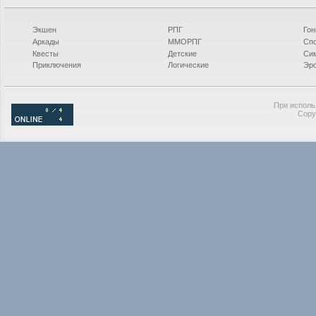
Экшен
РПГ
Гон
Аркады
ММОРПГ
Сп
Квесты
Детские
Си
Приключения
Логические
Эро
При исполь
Copy