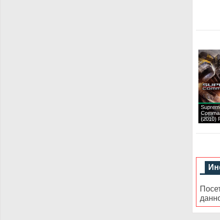
Suprem
Comman
(2010)
Ин
Посе
данн