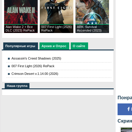
Alan Wake 2 + Все
007 First Light (2026)
ARK: Survival
DLC (2023) RePack
RePack
Ascended (2023)
Популярные игры
Архив и Опрос
О сайте
Assassin's Creed Shadows (2025)
007 First Light (2026) RePack
Crimson Desert v.1.14.00 (2026)
Наша группа
Понра
Скрин