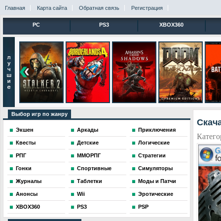
Главная
Карта сайта
Обратная связь
Регистрация
PC
PS3
XBOX360
Выбор игр по жанру
Скач
Экшен
Аркады
Приключения
Катего
Квесты
Детские
Логические
РПГ
ММОРПГ
Стратегии
Гонки
Спортивные
Симуляторы
Журналы
Таблетки
Моды и Патчи
Анонсы
Wii
Эротические
XBOX360
PS3
PSP