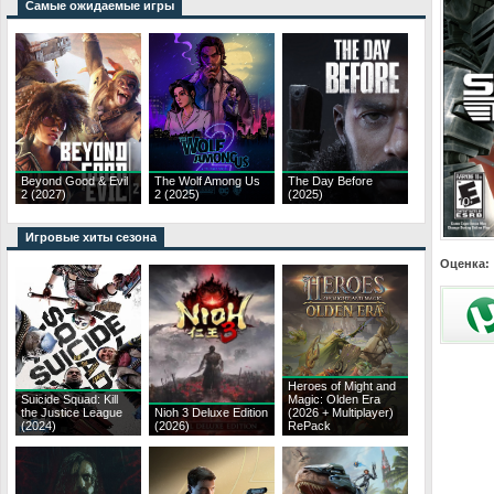
Самые ожидаемые игры
Beyond Good & Evil
The Wolf Among Us
The Day Before
2 (2027)
2 (2025)
(2025)
Игровые хиты сезона
Оценка:
Heroes of Might and
Suicide Squad: Kill
Magic: Olden Era
the Justice League
Nioh 3 Deluxe Edition
(2026 + Multiplayer)
(2024)
(2026)
RePack