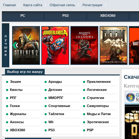
Главная
Карта сайта
Обратная связь
Регистрация
PC
PS3
XBOX360
Выбор игр по жанру
Скача
Экшен
Аркады
Приключения
Катего
Квесты
Детские
Логические
РПГ
ММОРПГ
Стратегии
Гонки
Спортивные
Симуляторы
Журналы
Таблетки
Моды и Патчи
Анонсы
Wii
Эротические
XBOX360
PS3
PSP