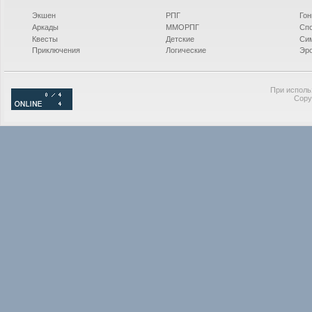
Экшен
РПГ
Гон
Аркады
ММОРПГ
Сп
Квесты
Детские
Си
Приключения
Логические
Эро
При исполь
Copy