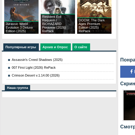
Resident Evil
Requiem /
DOOM: The Dark
Jurassic World
BIOHAZARD
Ages Premium
Evolution 3 Deluxe
Реквием (2026)
Edition (2025)
Edition (2025)
RePack
RePack
Популярные игры
Архив и Опрос
О сайте
Понра
Assassin's Creed Shadows (2025)
007 First Light (2026) RePack
Crimson Desert v.1.14.00 (2026)
Скрин
Наша группа
Смотр