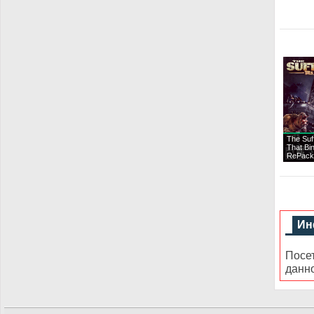
The Suf
That Bi
RePack
Ин
Посе
данн