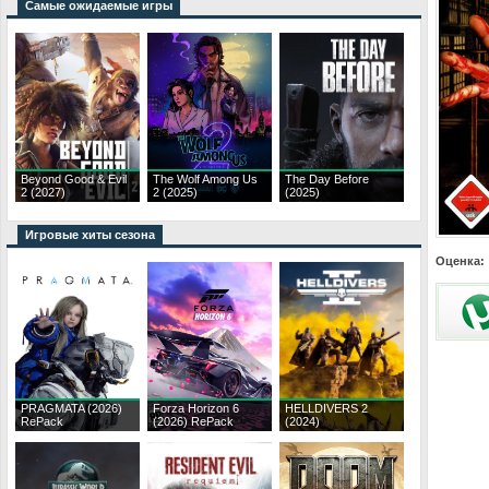
Самые ожидаемые игры
Beyond Good & Evil
The Wolf Among Us
The Day Before
2 (2027)
2 (2025)
(2025)
Игровые хиты сезона
Оценка:
PRAGMATA (2026)
Forza Horizon 6
HELLDIVERS 2
RePack
(2026) RePack
(2024)