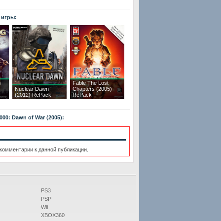
 игры:
s
Fable The Lost
Nuclear Dawn
Chapters (2005)
(2012) RePack
RePack
00: Dawn of War (2005):
 комментарии к данной публикации.
PS3
PSP
Wii
XBOX360