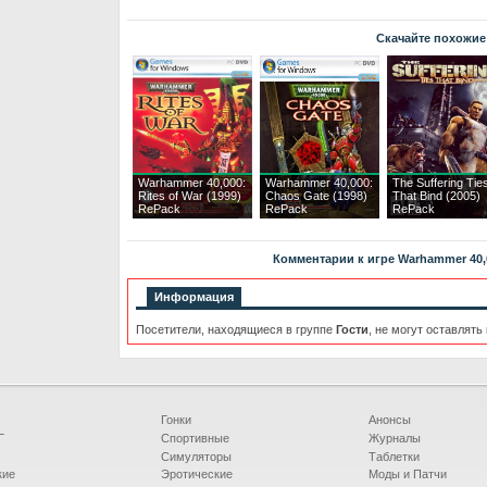
Скачайте похожие
Warhammer 40,000:
Warhammer 40,000:
The Suffering Tie
Rites of War (1999)
Chaos Gate (1998)
That Bind (2005)
RePack
RePack
RePack
Комментарии к игре Warhammer 40,0
Информация
Посетители, находящиеся в группе
Гости
, не могут оставлять
Гонки
Анонсы
Г
Спортивные
Журналы
Симуляторы
Таблетки
кие
Эротические
Моды и Патчи