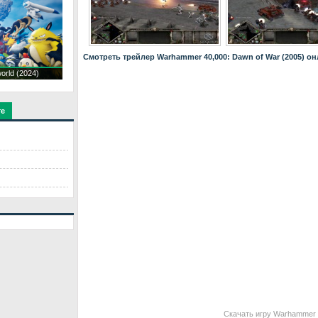
Смотреть трейлер Warhammer 40,000: Dawn of War (2005) он
orld (2024)
те
Скачать игру Warhammer 4