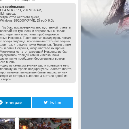
ые требования:
III 1.4 MHz CPU, 256 MB RAM,
OM привод,
остранства жёсткого диска,
 Windows 98/2000/XP/ME, DirectX 9.0b
Глубоко под поверхностью пустынной планеты
 бескрайних туннелях и погребальных залах,
ых черепами и костями, пробуждаются
тные Некроны. Тысячелетия назад здесь лежал
 Город-кладбище, призванный стать последним
щем тех, кто пал от руки Некронов. Позже в нем
сь и сами Некроны, когда настало их время
 Миллионы лет этот зловещий Некрополис был
од огромной толщей камня и песка, пока
раскопки не пробудили бессмертных врагов
вого вновь.
 одну из семи доступных рас и приведите ее к
 полному контролю над Кронусом. Захватывайте
 противников, выигрывая битвы на различных
каждая из которых выполнена в стиле одной из
сторон.
Телеграм
Twitter