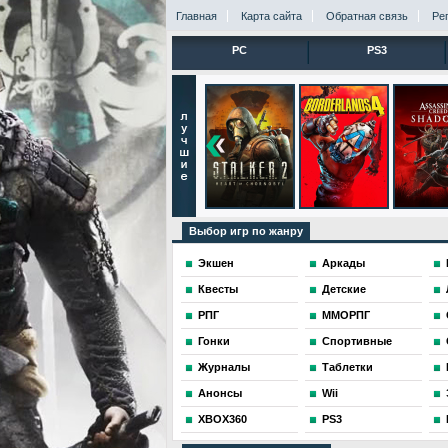
Главная
Карта сайта
Обратная связь
Ре
PC
PS3
Выбор игр по жанру
Экшен
Аркады
Квесты
Детские
РПГ
ММОРПГ
Гонки
Спортивные
Журналы
Таблетки
Анонсы
Wii
XBOX360
PS3