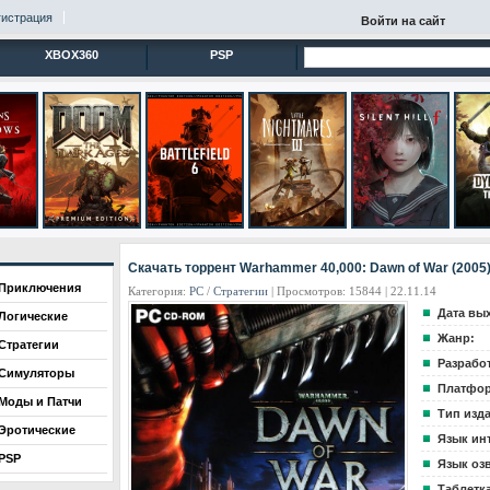
гистрация
Войти на сайт
XBOX360
PSP
Скачать торрент Warhammer 40,000: Dawn of War (2005
Приключения
Категория:
PC
/
Стратегии
| Просмотров: 15844 | 22.11.14
Дата вы
Логические
Жанр:
Стратегии
Разрабо
Симуляторы
Платфор
Моды и Патчи
Тип изд
Эротические
Язык ин
PSP
Язык оз
Таблетка