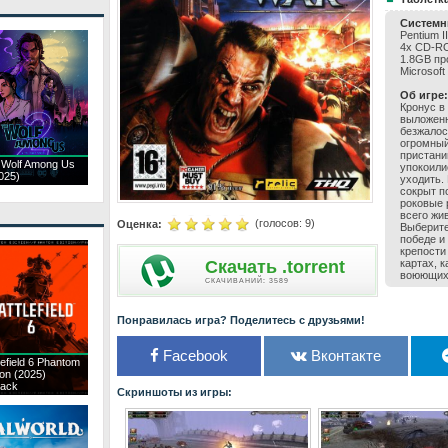
Системн
Pentium 
4x CD-R
1.8GB пр
Microsoft
Об игре:
Кронус в
выложенн
безжалос
огромный
пристани
 Wolf Among Us
упокоили
025)
уходить.
сокрыт п
роковые 
всего жи
(голосов:
9
)
Оценка:
Выберите
победе и
крепости
Скачать .torrent
картах, 
воюющих 
CКАЧИВАНИЙ: 3589
Понравилась игра? Поделитесь с друзьями!
Facebook
Вконтакте
lefield 6 Phantom
ion (2025)
ack
Скриншоты из игры: