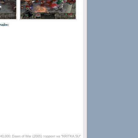
лайн:
0,000: Dawn of War (2005) торрент на "KRITKA.SU"