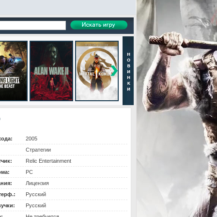
)
хода:
2005
Стратегии
тчик:
Relic Entertainment
ма:
PC
ания:
Лицензия
терф.:
Русский
вучки:
Русский
:
Не требуется