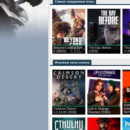
Самые ожидаемые игры
Beyond Good & Evil
The Day Before
The
2 (2027)
(2025)
2 (2
Игровые хиты сезона
Batt
Crimson Desert
Life is Strange:
Edit
v.1.14.00 (2026)
Reunion (2026)
ReP