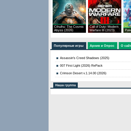
Cthulhu: The Cosmic
Call of Duty: Modern
Abyss (2026)
Warfare III (2023)
Palw
Популярные игры
Архив и Опрос
О сай
Assassin's Creed Shadows (2025)
007 First Light (2026) RePack
Crimson Desert v.1.14.00 (2026)
Наша группа