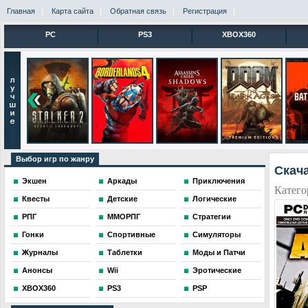
Главная
Карта сайта
Обратная связь
Регистрация
PC
PS3
XBOX360
Выбор игр по жанру
Скача
Экшен
Аркады
Приключения
Катего
Квесты
Детские
Логические
РПГ
ММОРПГ
Стратегии
Гонки
Спортивные
Симуляторы
Журналы
Таблетки
Моды и Патчи
Анонсы
Wii
Эротические
XBOX360
PS3
PSP