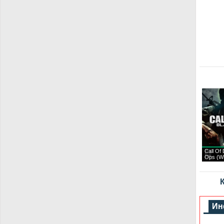
Call Of 
Ops (Wi
К
Ин