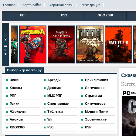
Главная
Карта сайта
Обратная связь
Регистрация
PC
PS3
XBOX360
Выбор игр по жанру
Скача
Экшен
Аркады
Приключения
Катего
Квесты
Детские
Логические
РПГ
ММОРПГ
Стратегии
Гонки
Спортивные
Симуляторы
Журналы
Таблетки
Моды и Патчи
Анонсы
Wii
Эротические
XBOX360
PS3
PSP