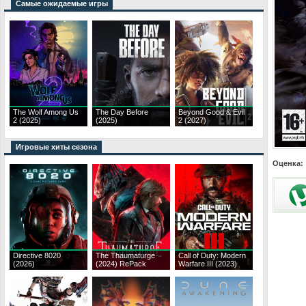
Самые ожидаемые игры
The Wolf Among Us
The Day Before
Beyond Good & Evil
2 (2025)
(2025)
2 (2027)
Игровые хиты сезона
Оценка:
Directive 8020
The Thaumaturge
Call of Duty: Modern
(2026)
(2024) RePack
Warfare III (2023)