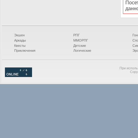
Посе
данн
Экшен
РПГ
Гон
Аркады
ММОРПГ
Сп
Квесты
Детские
Си
Приключения
Логические
Эро
При исполь
Copy