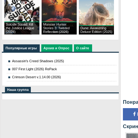
Suicide Squad: Kill
Monster Hunter
the Justice League
Stories 3: Twisted
Dune: Awakening
(2024)
Reflection (2026)
Deluxe Edition (2025)
Популярные игры
Архив и Опрос
О сайте
Assassin's Creed Shadows (2025)
007 First Light (2026) RePack
Crimson Desert v.1.14.00 (2026)
Наша группа
Понра
Скрин