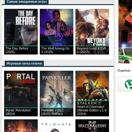
Самые ожидаемые игры
The Day Before
The Wolf Among Us
Beyond Good & Evil
(2025)
2 (2025)
2 (2027)
Игровые хиты сезона
Оценка:
S.T.A.L.K.E.R. 2:
Heart of Chornobyl
Portal: Revolution
Painkiller + DLC
Ultimate Edition v.1.9
(2024)
(2025) RePack
(2024)