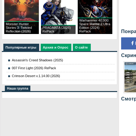
Warhammer 40,000:
Monster Hunter
Space Marine 2 Ultra
Stories 3: Twisted
PRAGMATA (2026)
Edition (2024)
Понра
Reflection (2026)
RePack
RePack
Популярные игры
Архив и Опрос
О сайте
Скрин
Assassin's Creed Shadows (2025)
007 First Light (2026) RePack
Crimson Desert v.1.14.00 (2026)
Наша группа
Смотр