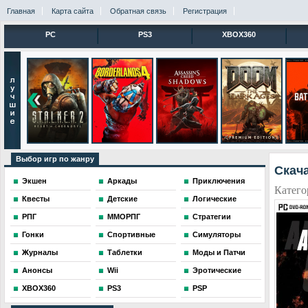
Главная
Карта сайта
Обратная связь
Регистрация
PC
PS3
XBOX360
Выбор игр по жанру
Скача
Экшен
Аркады
Приключения
Катего
Квесты
Детские
Логические
РПГ
ММОРПГ
Стратегии
Гонки
Спортивные
Симуляторы
Журналы
Таблетки
Моды и Патчи
Анонсы
Wii
Эротические
XBOX360
PS3
PSP