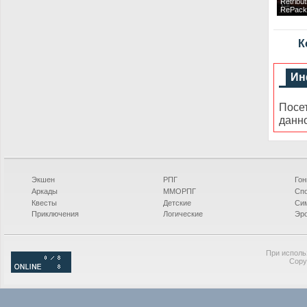
Retribut
RePack
К
Ин
Посе
данн
Экшен
РПГ
Гон
Аркады
ММОРПГ
Сп
Квесты
Детские
Си
Приключения
Логические
Эро
При исполь
Copy