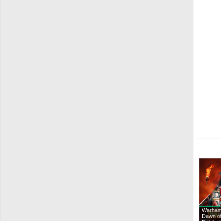
Warham
Dawn of