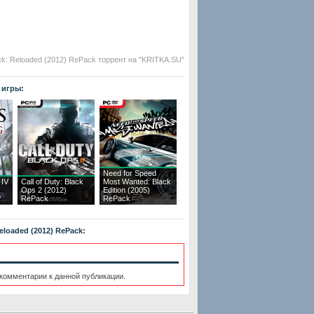
ck: Reloaded (2012) RePack торрент на "KRITKA.SU"
 игры:
Need for Speed
 IV
Call of Duty: Black
Most Wanted: Black
Ops 2 (2012)
Edition (2005)
P
RePack
RePack
eloaded (2012) RePack:
 комментарии к данной публикации.