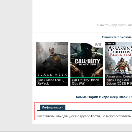
Скачать игру Deep Bla
Скачайте похожие
Assassin's Creed
Black Mesa (2012)
Call Of Duty: Black
Black Flag Gold
RePack
Ops (Wii)
Edition (2013) RI
Комментарии к игре Deep Black: R
Информация
Посетители, находящиеся в группе
Гости
, не могут оставлять