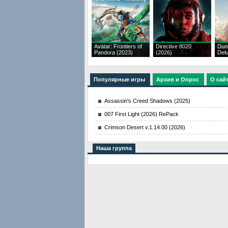
Avatar: Frontiers of
Directive 8020
Dun
Pandora (2023)
(2026)
Delu
Популярные игры
Архив и Опрос
О сай
Assassin's Creed Shadows (2025)
007 First Light (2026) RePack
Crimson Desert v.1.14.00 (2026)
Наша группа