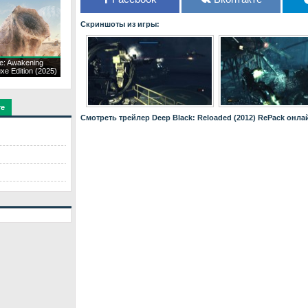
Скриншоты из игры:
e: Awakening
xe Edition (2025)
те
Смотреть трейлер Deep Black: Reloaded (2012) RePack онла