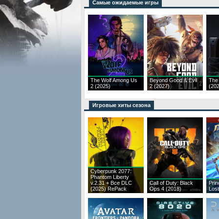
Самые ожидаемые игры
The Wolf Among Us
Beyond Good & Evil
The
2 (2025)
2 (2027)
(20
Игровые хиты сезона
Cyberpunk 2077:
Phantom Liberty
v.2.31 + Все DLC
Call of Duty: Black
Prin
(2025) RePack
Ops 4 (2018)
Los