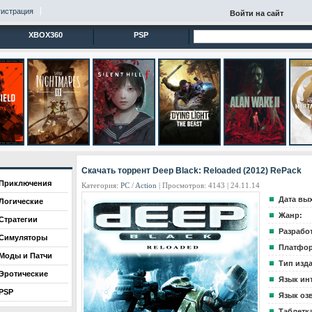
гистрация
Войти на сайт
XBOX360
PSP
Скачать торрент Deep Black: Reloaded (2012) RePack
Приключения
Категория:
PC
/
Action
| Просмотров: 4143 | 24.11.14
Дата вы
Логические
Жанр:
Стратегии
Разрабо
Симуляторы
Платфор
Моды и Патчи
Тип изд
Эротические
Язык ин
PSP
Язык оз
Таблетка