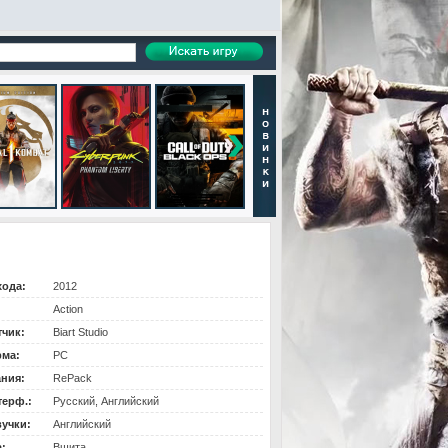
хода:
2012
Action
тчик:
Biart Studio
ма:
PC
ания:
RePack
терф.:
Русский, Английский
вучки:
Английский
:
Вшита