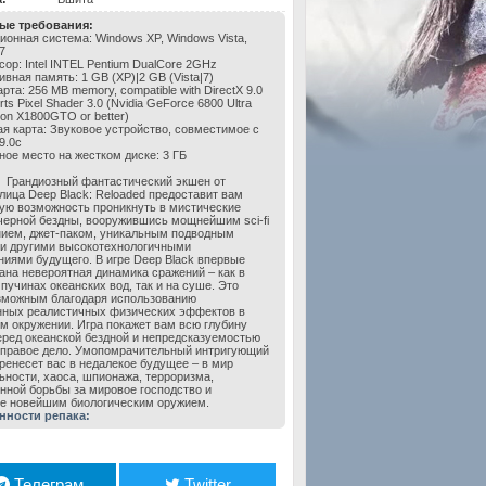
ые требования:
ионная система: Windows XP, Windows Vista,
7
сор: Intel INTEL Pentium DualCore 2GHz
вная память: 1 GB (XP)|2 GB (Vista|7)
рта: 256 MB memory, compatible with DirectX 9.0
ts Pixel Shader 3.0 (Nvidia GeForce 6800 Ultra
eon X1800GTO or better)
ая карта: Звуковое устройство, совместимое с
9.0с
ное место на жестком диске: 3 ГБ
Грандиозный фантастический экшен от
 лица Deep Black: Reloaded предоставит вам
ую возможность проникнуть в мистические
черной бездны, вооружившись мощнейшим sci-fi
ием, джет-паком, уникальным подводным
и другими высокотехнологичными
ниями будущего. В игре Deep Black впервые
ана невероятная динамика сражений – как в
пучинах океанских вод, так и на суше. Это
зможным благодаря использованию
ных реалистичных физических эффектов в
м окружении. Игра покажет вам всю глубину
еред океанской бездной и непредсказуемостью
 правое дело. Умопомрачительный интригующий
ренесет вас в недалекое будущее – в мир
ьности, хаоса, шпионажа, терроризма,
нной борьбы за мировое господство и
е новейшим биологическим оружием.
нности репака:
Телеграм
Twitter