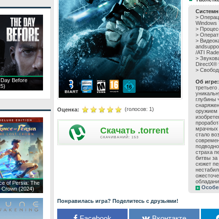
Системн
> Операц
Windows 
> Процес
> Операти
> Видеока
andsuppor
/ATI Rad
> Звуков
DirectX® 
> Свобод
 Day Before
Об игре:
25)
третьего
уникальн
глубины 
снаряжен
(голосов:
1
)
Оценка:
оружием 
изобрете
проработ
Скачать .torrent
мрачных 
стало во
CКАЧИВАНИЙ: 153
современ
подводно
страха п
битвы за
сюжет пе
нестабил
ожесточе
обладани
ce of Persia: The
Особе
t Crown (2024)
Понравилась игра? Поделитесь с друзьями!
Facebook
Вконтакте