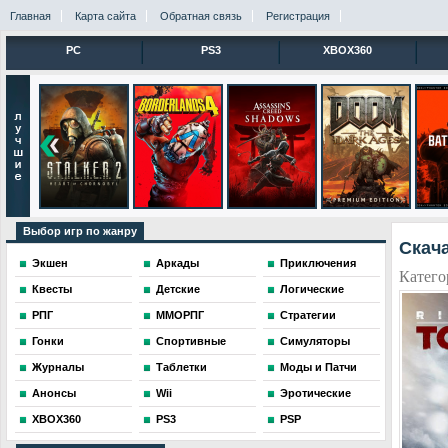
Главная
Карта сайта
Обратная связь
Регистрация
PC
PS3
XBOX360
Выбор игр по жанру
Скача
Экшен
Аркады
Приключения
Катего
Квесты
Детские
Логические
РПГ
ММОРПГ
Стратегии
Гонки
Спортивные
Симуляторы
Журналы
Таблетки
Моды и Патчи
Анонсы
Wii
Эротические
XBOX360
PS3
PSP