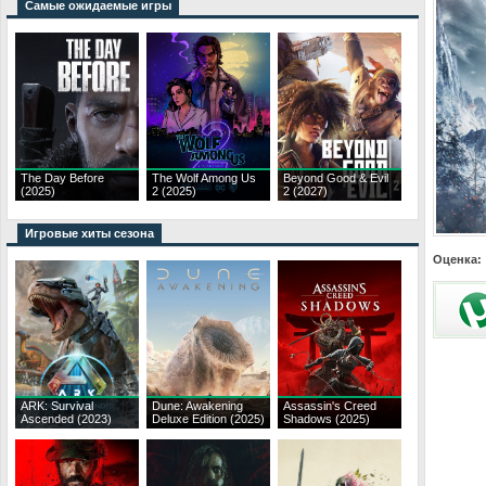
Самые ожидаемые игры
The Day Before
The Wolf Among Us
Beyond Good & Evil
(2025)
2 (2025)
2 (2027)
Игровые хиты сезона
Оценка:
ARK: Survival
Dune: Awakening
Assassin's Creed
Ascended (2023)
Deluxe Edition (2025)
Shadows (2025)