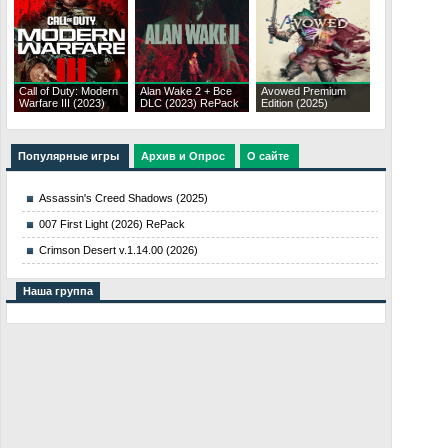
Call of Duty: Modern
Alan Wake 2 + Все
Avowed Premium
Warfare III (2023)
DLC (2023) RePack
Edition (2025)
Популярные игры
Архив и Опрос
О сайте
Assassin's Creed Shadows (2025)
007 First Light (2026) RePack
Crimson Desert v.1.14.00 (2026)
Наша группа