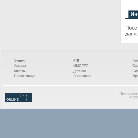
Ин
Посе
данн
Экшен
РПГ
Гон
Аркады
ММОРПГ
Сп
Квесты
Детские
Си
Приключения
Логические
Эро
При исполь
Copy