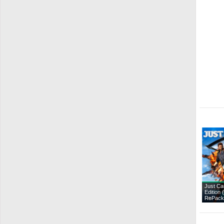
Just Ca
Edition 
RePack