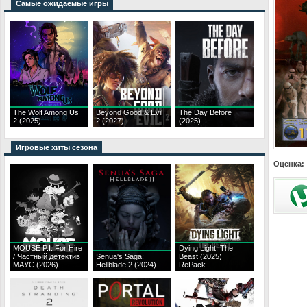
Самые ожидаемые игры
The Wolf Among Us
Beyond Good & Evil
The Day Before
2 (2025)
2 (2027)
(2025)
Игровые хиты сезона
Оценка:
MOUSE P.I. For Hire
Dying Light: The
/ Частный детектив
Senua's Saga:
Beast (2025)
МАУС (2026)
Hellblade 2 (2024)
RePack