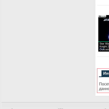
Star Wa
Knight 2
Outcast
Ин
Посе
данн