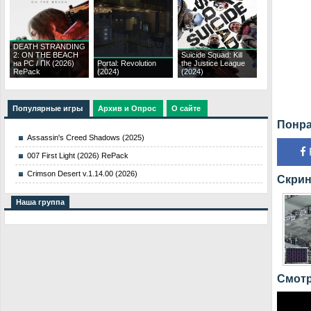
DEATH STRANDING
2: ON THE BEACH
Suicide Squad: Kill
на PC / ПК (2026)
Portal: Revolution
the Justice League
RePack
(2024)
(2024)
Популярные игры
Архив и Опрос
О сайте
Понра
Assassin's Creed Shadows (2025)
007 First Light (2026) RePack
Crimson Desert v.1.14.00 (2026)
Скрин
Наша группа
Смотре