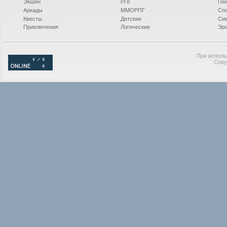
Экшен
РПГ
Гон
Аркады
ММОРПГ
Сп
Квесты
Детские
Си
Приключения
Логические
Эро
При исполь
Copy