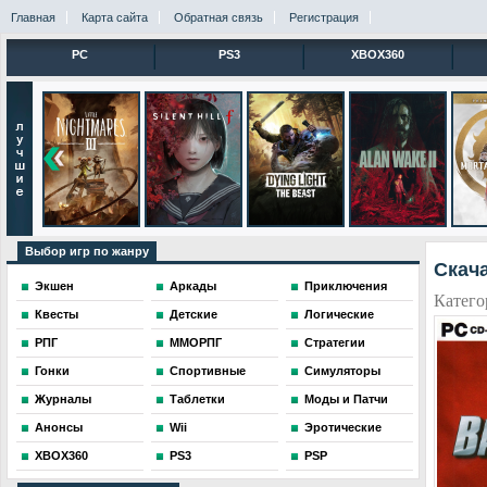
Главная
Карта сайта
Обратная связь
Регистрация
PC
PS3
XBOX360
Выбор игр по жанру
Скача
Экшен
Аркады
Приключения
Катего
Квесты
Детские
Логические
РПГ
ММОРПГ
Стратегии
Гонки
Спортивные
Симуляторы
Журналы
Таблетки
Моды и Патчи
Анонсы
Wii
Эротические
XBOX360
PS3
PSP