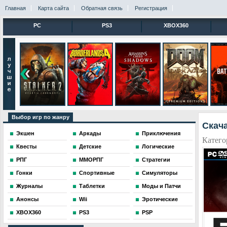
Главная
Карта сайта
Обратная связь
Регистрация
PC
PS3
XBOX360
Выбор игр по жанру
Скача
Экшен
Аркады
Приключения
Катего
Квесты
Детские
Логические
РПГ
ММОРПГ
Стратегии
Гонки
Спортивные
Симуляторы
Журналы
Таблетки
Моды и Патчи
Анонсы
Wii
Эротические
XBOX360
PS3
PSP