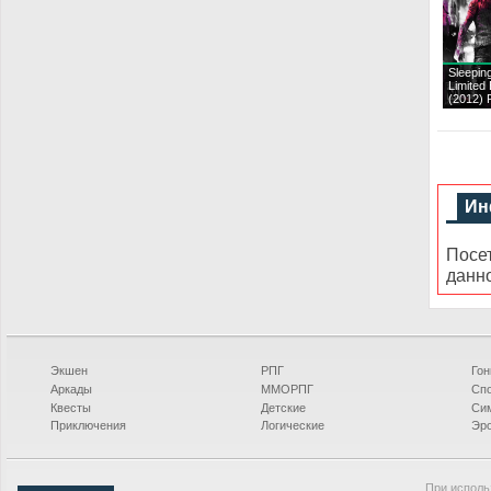
Sleepin
Limited 
(2012)
Ин
Посе
данн
Экшен
РПГ
Гон
Аркады
ММОРПГ
Сп
Квесты
Детские
Си
Приключения
Логические
Эро
При исполь