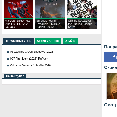
Marvel's Spider-Man
Jurassic World
Suicide Squad: Kill
2 на ПК / PC (2025)
Evolution 3 Deluxe
the Justice League
RePack
Edition (2025)
(2024)
Популярные игры
Архив и Опрос
О сайте
Понра
Assassin's Creed Shadows (2025)
007 First Light (2026) RePack
Crimson Desert v.1.14.00 (2026)
Скрин
Наша группа
Смотр