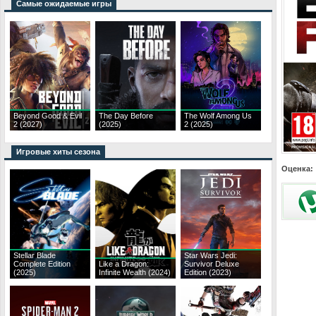
Самые ожидаемые игры
Beyond Good & Evil
The Day Before
The Wolf Among Us
2 (2027)
(2025)
2 (2025)
Игровые хиты сезона
Оценка:
Stellar Blade
Star Wars Jedi:
Complete Edition
Like a Dragon:
Survivor Deluxe
(2025)
Infinite Wealth (2024)
Edition (2023)