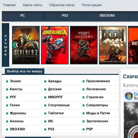
Главная
Карта сайта
Обратная связь
Регистрация
PC
PS3
XBOX360
Выбор игр по жанру
Скача
Экшен
Аркады
Приключения
Катего
Квесты
Детские
Логические
РПГ
ММОРПГ
Стратегии
Гонки
Спортивные
Симуляторы
Журналы
Таблетки
Моды и Патчи
Анонсы
Wii
Эротические
XBOX360
PS3
PSP