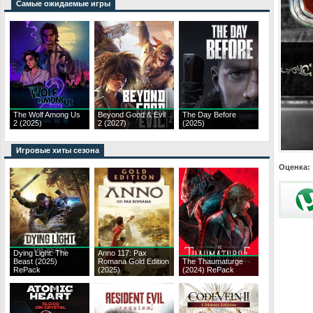
Самые ожидаемые игры
The Wolf Among Us
Beyond Good & Evil
The Day Before
2 (2025)
2 (2027)
(2025)
Игровые хиты сезона
Оценка:
Dying Light: The
Anno 117: Pax
Beast (2025)
Romana Gold Edition
The Thaumaturge
RePack
(2025)
(2024) RePack