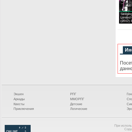
Sleepin
Limited 
(2012)
Ин
Посе
данн
Экшен
РПГ
Гон
Аркады
ММОРПГ
Сп
Квесты
Детские
Си
Приключения
Логические
Эро
При исполь
Copy