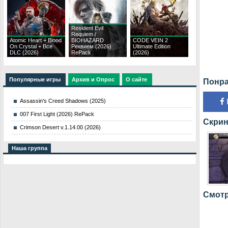
Resident Evil
Requiem /
Atomic Heart + Blood
BIOHAZARD
CODE VEIN 2
On Crystal + Все
Реквием (2026)
Ultimate Edition
DLC (2026)
RePack
(2026)
Популярные игры
Архив и Опрос
О сайте
Понра
Assassin's Creed Shadows (2025)
007 First Light (2026) RePack
Скрин
Crimson Desert v.1.14.00 (2026)
Наша группа
Смотре