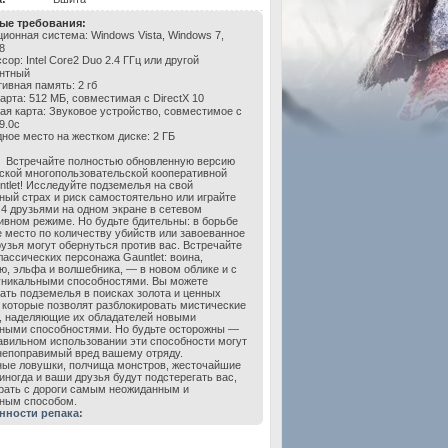
ые требования:
ионная система: Windows Vista, Windows 7,
8
ор: Intel Core2 Duo 2.4 ГГц или другой
нтный
ивная память: 2 гб
арта: 512 МБ, совместимая с DirectX 10
ая карта: Звуковое устройство, совместимое с
9.0с
ное место на жестком диске: 2 ГБ
Встречайте полностью обновленную версию
ской многопользовательской кооперативной
ntlet! Исследуйте подземелья на свой
ный страх и риск самостоятельно или играйте
 4 друзьями на одном экране в сетевом
ивном режиме. Но будьте бдительны: в борьбе
е место по количеству убийств или завоеванное
рузья могут обернуться против вас. Встречайте
лассических персонажа Gauntlet: воина,
ю, эльфа и волшебника, ― в новом облике и с
никальными способностями. Вы можете
ать подземелья в поисках золота и ценных
 которые позволят разблокировать мистические
, наделяющие их обладателей новыми
ными способностями. Но будьте осторожны ―
авильном использовании эти способности могут
непоправимый вред вашему отряду.
ые ловушки, полчища монстров, жесточайшие
 иногда и ваши друзья будут подстерегать вас,
рать с дороги самым неожиданным и
ным способом.
нности репака: