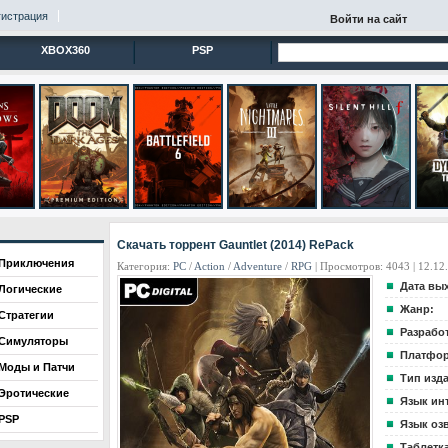
гистрация
Войти на сайт
XBOX360
PSP
Скачать торрент Gauntlet (2014) RePack
Приключения
Категория:
PC
/
Action
/
Adventure
/
RPG
| Просмотров: 4043 | 12.12
Дата вы
Логические
Жанр:
Стратегии
Разрабо
Симуляторы
Платфор
Моды и Патчи
Тип изд
Эротические
Язык ин
PSP
Язык оз
Таблетка