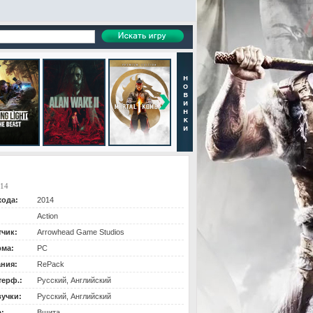
.14
хода:
2014
Action
тчик:
Arrowhead Game Studios
ма:
PC
ания:
RePack
терф.:
Русский, Английский
вучки:
Русский, Английский
:
Вшита