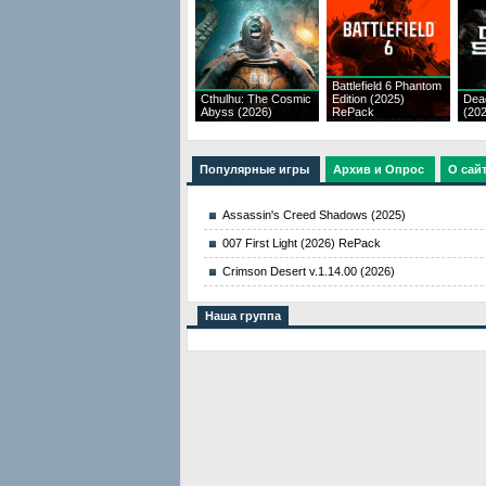
Battlefield 6 Phantom
Cthulhu: The Cosmic
Edition (2025)
Dea
Abyss (2026)
RePack
(20
Популярные игры
Архив и Опрос
О сай
Assassin's Creed Shadows (2025)
007 First Light (2026) RePack
Crimson Desert v.1.14.00 (2026)
Наша группа