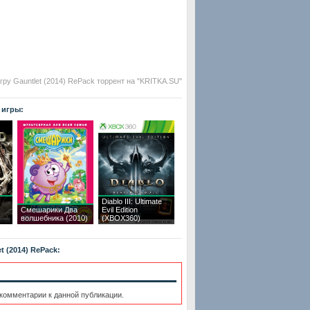
гру Gauntlet (2014) RePack торрент на "KRITKA.SU"
 игры:
Diablo III: Ultimate
Смешарики Два
Evil Edition
волшебника (2010)
(XBOX360)
t (2014) RePack:
 комментарии к данной публикации.