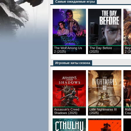
Самые ожидаемые игры
The Wolf Among Us
The Day Before
Bey
2 (2025)
(2025)
2 (2
Игровые хиты сезона
Assassin's Creed
Little Nightmares III
Mafi
Shadows (2025)
(2025)
Cou