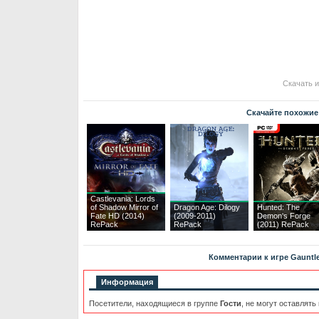
Скачать и
Скачайте похожие
Castlevania: Lords
of Shadow Mirror of
Dragon Age: Dilogy
Hunted: The
Fate HD (2014)
(2009-2011)
Demon's Forge
RePack
RePack
(2011) RePack
Комментарии к игре Gauntle
Информация
Посетители, находящиеся в группе
Гости
, не могут оставлять