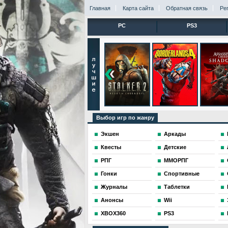
Главная
Карта сайта
Обратная связь
Ре
PC
PS3
Выбор игр по жанру
Экшен
Аркады
Квесты
Детские
РПГ
ММОРПГ
Гонки
Спортивные
Журналы
Таблетки
Анонсы
Wii
XBOX360
PS3