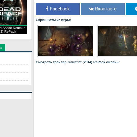
Facebook
Вконтакте
Скриншоты из игры:
d Space Remake
23) RePack
те
Смотреть трейлер Gauntlet (2014) RePack онлайн: