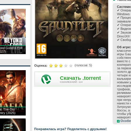
Системн
✔ Операц
Windows 
✔ Процесс
эквивале
✔ Операт
✔ Видеок
✔ Звуков
DirectX® 
✔ Свобод
Об игре:
ond Good & Evil
классиче
027)
игры Gau
собствен
вместе с
кооперат
(голосов:
5
)
Оценка:
за перво
золото д
четыре к
Скачать .torrent
валькири
новыми у
CКАЧИВАНИЙ: 114
исследов
трофеев,
реликвии
невероят
при непр
нанести 
Хитроумн
a: The Old
боссы, а
ntry (2025)
чтобы уб
невероят
Особе
Понравилась игра? Поделитесь с друзьями!