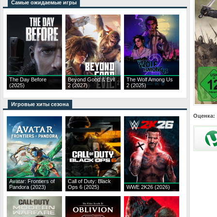
Самые ожидаемые игры
The Day Before
Beyond Good & Evil
The Wolf Among Us
(2025)
2 (2027)
2 (2025)
Игровые хиты сезона
Оценка:
Avatar: Frontiers of
Call of Duty: Black
Pandora (2023)
Ops 6 (2025)
WWE 2K26 (2026)