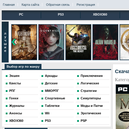
Главная
Карта сайта
Обратная связь
Регистрация
PC
PS3
XBOX360
Выбор игр по жанру
Скача
Экшен
Аркады
Приключения
Катего
Квесты
Детские
Логические
РПГ
ММОРПГ
Стратегии
Гонки
Спортивные
Симуляторы
Журналы
Таблетки
Моды и Патчи
Анонсы
Wii
Эротические
XBOX360
PS3
PSP