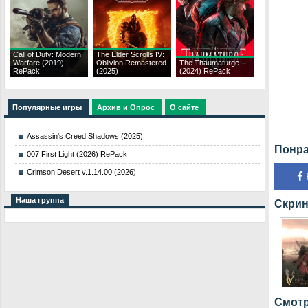
Call of Duty: Modern
The Elder Scrolls IV:
Warfare (2019)
Oblivion Remastered
The Thaumaturge
RePack
(2025)
(2024) RePack
Популярные игры
Архив и Опрос
О сайте
Assassin's Creed Shadows (2025)
Понра
007 First Light (2026) RePack
Crimson Desert v.1.14.00 (2026)
Наша группа
Скрин
Смотр