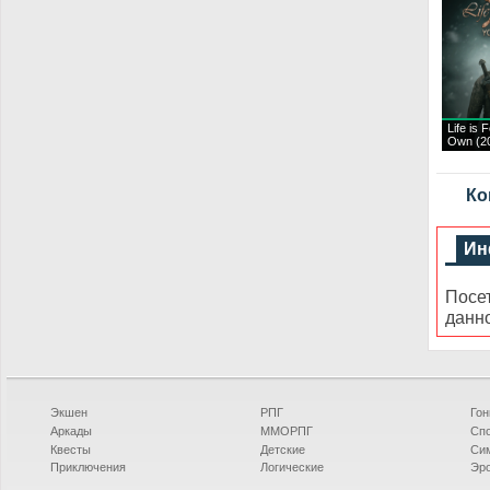
Life is 
Own (2
Ко
Ин
Посе
данн
Экшен
РПГ
Гон
Аркады
ММОРПГ
Сп
Квесты
Детские
Си
Приключения
Логические
Эро