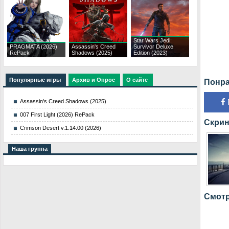
Star Wars Jedi:
PRAGMATA (2026)
Assassin's Creed
Survivor Deluxe
RePack
Shadows (2025)
Edition (2023)
Популярные игры
Архив и Опрос
О сайте
Понра
Assassin's Creed Shadows (2025)
007 First Light (2026) RePack
Скрин
Crimson Desert v.1.14.00 (2026)
Наша группа
Смотр