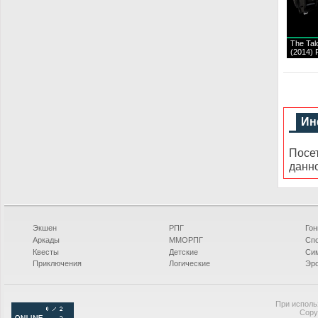
The Talo
(2014)
Ин
Посе
данн
Экшен
РПГ
Гон
Аркады
ММОРПГ
Сп
Квесты
Детские
Си
Приключения
Логические
Эро
При исполь
Copy