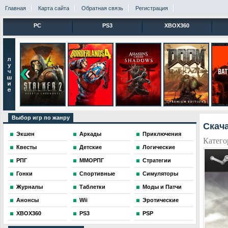
Главная
Карта сайта
Обратная связь
Регистрация
PC
PS3
XBOX360
Выбор игр по жанру
Скача
Экшен
Аркады
Приключения
Катего
Квесты
Детские
Логические
РПГ
ММОРПГ
Стратегии
Гонки
Спортивные
Симуляторы
Журналы
Таблетки
Моды и Патчи
Анонсы
Wii
Эротические
XBOX360
PS3
PSP