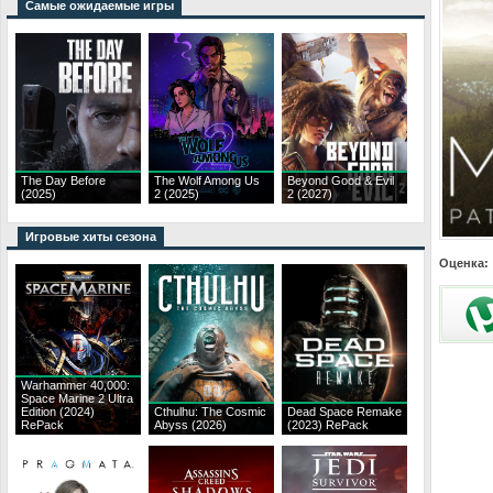
Самые ожидаемые игры
The Day Before
The Wolf Among Us
Beyond Good & Evil
(2025)
2 (2025)
2 (2027)
Игровые хиты сезона
Оценка:
Warhammer 40,000:
Space Marine 2 Ultra
Edition (2024)
Cthulhu: The Cosmic
Dead Space Remake
RePack
Abyss (2026)
(2023) RePack