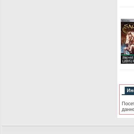
Sacred:
(2005)
Ин
Посе
данн