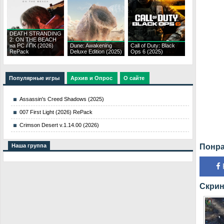
DEATH STRANDING
2: ON THE BEACH
на PC / ПК (2026)
Dune: Awakening
Call of Duty: Black
RePack
Deluxe Edition (2025)
Ops 6 (2025)
Популярные игры
Архив и Опрос
О сайте
Assassin's Creed Shadows (2025)
007 First Light (2026) RePack
Crimson Desert v.1.14.00 (2026)
Понра
Наша группа
Скрин