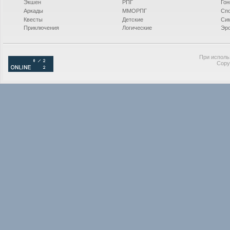
Экшен
РПГ
Гон
Аркады
ММОРПГ
Сп
Квесты
Детские
Си
Приключения
Логические
Эро
При исполь
Copy