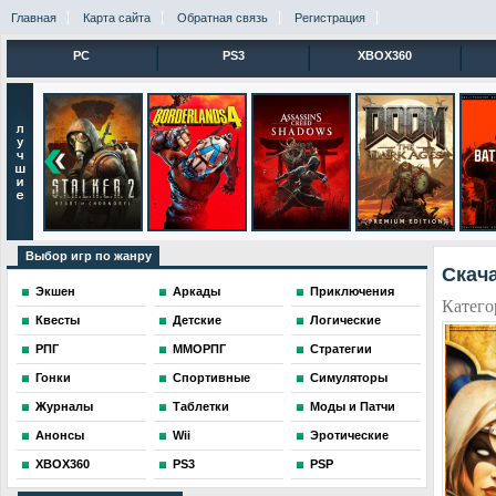
Главная
Карта сайта
Обратная связь
Регистрация
PC
PS3
XBOX360
Выбор игр по жанру
Скача
Экшен
Аркады
Приключения
Катего
Квесты
Детские
Логические
РПГ
ММОРПГ
Стратегии
Гонки
Спортивные
Симуляторы
Журналы
Таблетки
Моды и Патчи
Анонсы
Wii
Эротические
XBOX360
PS3
PSP