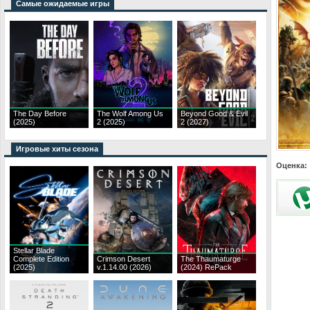
Самые ожидаемые игры
The Day Before
The Wolf Among Us
Beyond Good & Evil
(2025)
2 (2025)
2 (2027)
Игровые хиты сезона
Оценка:
Stellar Blade
Complete Edition
Crimson Desert
The Thaumaturge
(2025)
v.1.14.00 (2026)
(2024) RePack