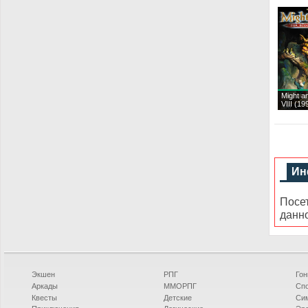
Might a
VIII (1
Ин
Посе
данн
Экшен
РПГ
Гон
Аркады
ММОРПГ
Сп
Квесты
Детские
Си