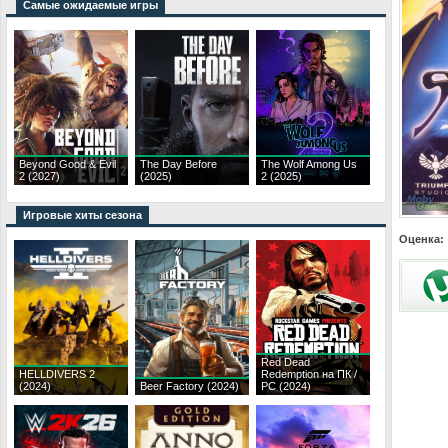
Самые ожидаемые игры
Beyond Good & Evil
The Day Before
The Wolf Among Us
2 (2027)
(2025)
2 (2025)
Игровые хиты сезона
Оценка:
Red Dead
HELLDIVERS 2
Redemption на ПК /
(2024)
Beer Factory (2024)
PC (2024)