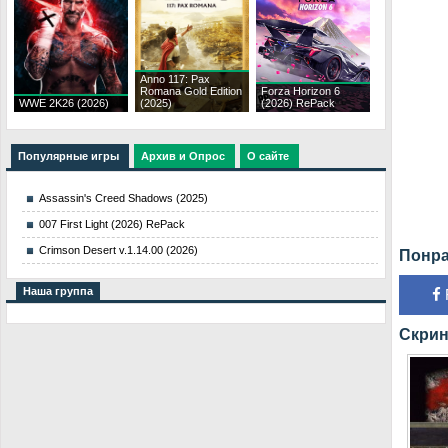
Anno 117: Pax
Romana Gold Edition
Forza Horizon 6
WWE 2K26 (2026)
(2025)
(2026) RePack
Популярные игры
Архив и Опрос
О сайте
Assassin's Creed Shadows (2025)
007 First Light (2026) RePack
Crimson Desert v.1.14.00 (2026)
Понра
Наша группа
Скрин