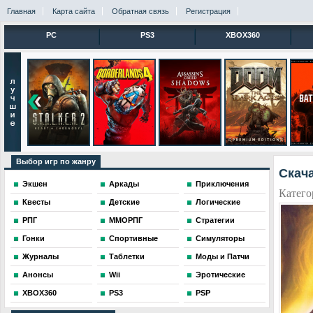
Главная
Карта сайта
Обратная связь
Регистрация
PC
PS3
XBOX360
Выбор игр по жанру
Скача
Экшен
Аркады
Приключения
Катего
Квесты
Детские
Логические
РПГ
ММОРПГ
Стратегии
Гонки
Спортивные
Симуляторы
Журналы
Таблетки
Моды и Патчи
Анонсы
Wii
Эротические
XBOX360
PS3
PSP