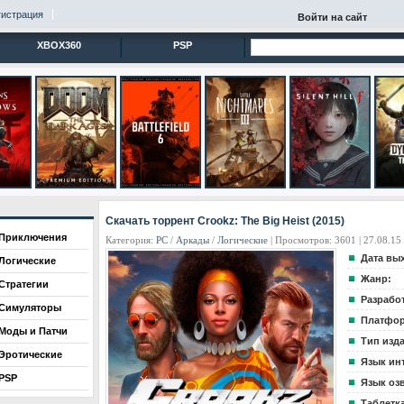
гистрация
Войти на сайт
XBOX360
PSP
Скачать торрент Crookz: The Big Heist (2015)
Приключения
Категория:
PC
/
Аркады
/
Логические
| Просмотров: 3601 | 27.08.15
Дата вы
Логические
Жанр:
Стратегии
Разрабо
Симуляторы
Платфор
Моды и Патчи
Тип изд
Эротические
Язык ин
PSP
Язык оз
Таблетка