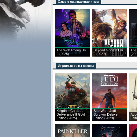
Самые ожидаемые игры
The Wolf Among Us
Beyond Good & Evil
The
2 (2025)
2 (2027)
(20
Игровые хиты сезона
Kingdom Come:
Star Wars Jedi:
Deliverance II Gold
Survivor Deluxe
Avo
Edition (2025)
Edition (2023)
Edit