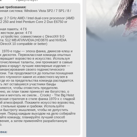
ые требования:
ная система: Windows Vista SP2 / 7 SP1 / 8 /
: 2.7 GHz AMD / Intel dual-core processor (AMD
 X2 250 and Intel Pentium Core 2 Duo E6750 or
ная память: 4 Гб
 жестком диске: 4 Гб
 устройство: совместимое с DirectX® 9.0
та: 512 MB ATI/NVIDIA (HD3870 and NVIDIA
DirectX 10 compatible or better)
1970-е годы — эпоха фанка, джинсов-клеш и
х дискотек. Первоклассная команда опытных
евращает воровство в искусство. Используя
гочисленные таланты, они проникают в самые
дома и крадут лучшие ювелирные изделия —
финансирования своего гедонистического
изни. Так продолжается до попытки похищения
ого «лунного» камня из известного музея в
 где из-за предательства команда распадается.
ть лет оставшиеся участники банды
няются, чтобы отомстить предателю.
нно, их план также принесет им богатство, о
ни и мечтать не смели... Crookz - The Big Heist
еская стратегия в стиле фанка 1970-х с гладкой
ой атмосферой. Покажите искусство воровства,
 стильные кражи и грабежи. Используйте
и быстроту мышления, чтобы не допустить
ния. Перед каждым выходом на дело собирайте
айте команду, планируйте лучший способ
вения, а затем применяйте разработанную
ю.
вка: