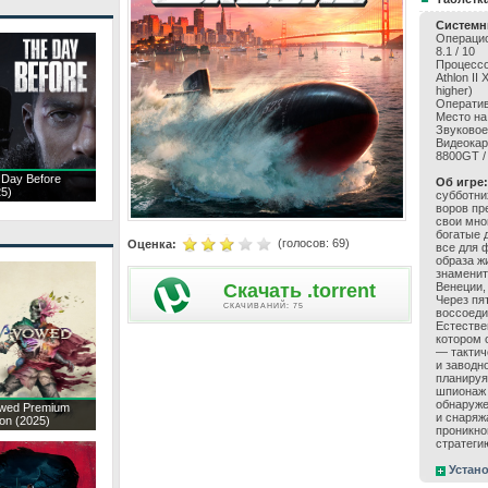
Системн
Операцион
8.1 / 10
Процессор
Athlon II
higher)
Оператив
Место на
Звуковое
Видеокар
8800GT / 
 Day Before
Об игре:
25)
субботни
воров пр
свои мно
богатые 
(голосов:
69
)
Оценка:
все для 
образа ж
знаменит
Скачать .torrent
Венеции,
Через пя
CКАЧИВАНИЙ: 75
воссоеди
Естестве
котором о
— тактич
и заводн
планируя
шпионаж 
обнаруже
wed Premium
и снаряж
ion (2025)
проникно
стратеги
Устано