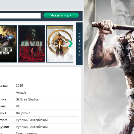
хода:
2015
Arcade
тчик:
Skilltree Studios
ма:
PC
ания:
Лицензия
терф.:
Русский, Английский
вучки:
Русский, Английский
:
Присутствует