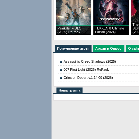
The 
Painkiller + DLC
TEKKEN 8 Ultimate
Ston
(2025) RePack
Edition (2024)
(20
Популярные игры
Архив и Опрос
О сай
Assassin's Creed Shadows (2025)
007 First Light (2026) RePack
Crimson Desert v.1.14.00 (2026)
Наша группа