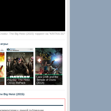
rookz: The Big Heist (2015) торрент на "KRITKA.SU"
 игры:
Lara Croft and the
Payday: The Heist
Temple of Osiris
)
(2011) RePack
(2014)
 Big Heist (2015):
 комментарии к данной публикации.