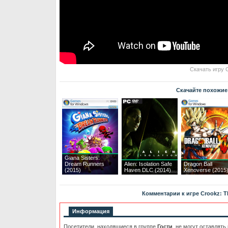
Скачать игру C
Скачайте похожие
Giana Sisters:
Dream Runners
Alien: Isolation Safe
Dragon Ball
(2015)
Haven DLC (2014)
Xenoverse (2015
Комментарии к игре Crookz: The
Информация
Посетители, находящиеся в группе
Гости
, не могут оставлять