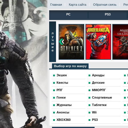
Главная
Карта сайта
Обратная связь
Ре
PC
PS3
Выбор игр по жанру
Экшен
Аркады
Квесты
Детские
РПГ
ММОРПГ
Гонки
Спортивные
Журналы
Таблетки
Анонсы
Wii
XBOX360
PS3