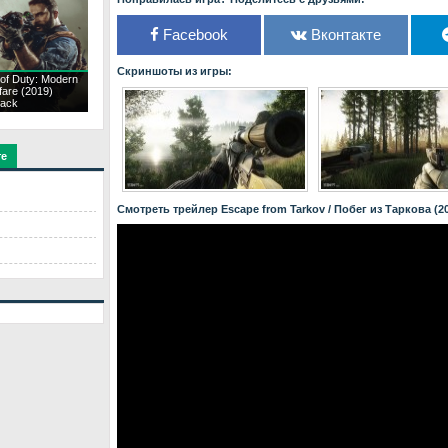
Facebook
Вконтакте
Скриншоты из игры:
 of Duty: Modern
fare (2019)
ack
те
Смотреть трейлер Escape from Tarkov / Побег из Таркова (2