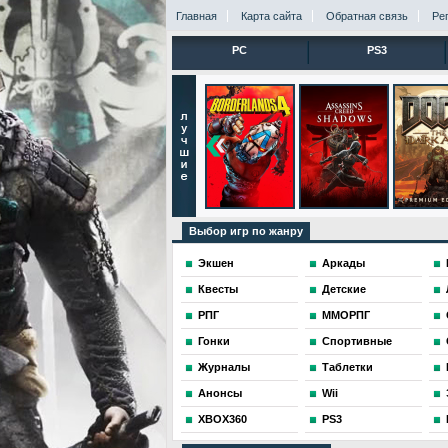
Главная
Карта сайта
Обратная связь
Ре
PC
PS3
Выбор игр по жанру
Экшен
Аркады
Квесты
Детские
РПГ
ММОРПГ
Гонки
Спортивные
Журналы
Таблетки
Анонсы
Wii
XBOX360
PS3