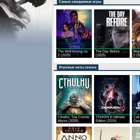
Самые ожидаемые игры
The Wolf Among Us
The Day Before
Bey
2 (2025)
(2025)
2 (2
Игровые хиты сезона
Cthulhu: The Cosmic
TEKKEN 8 Ultimate
Call
Abyss (2026)
Edition (2024)
Ops