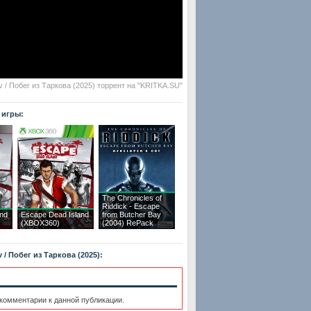
v / Побег из Таркова (2025) торрент на "KRITKA.SU"
 игры:
The Chronicles of
Riddick - Escape
and
Escape Dead Island
from Butcher Bay
(XBOX360)
(2004) RePack
 / Побег из Таркова (2025):
 комментарии к данной публикации.