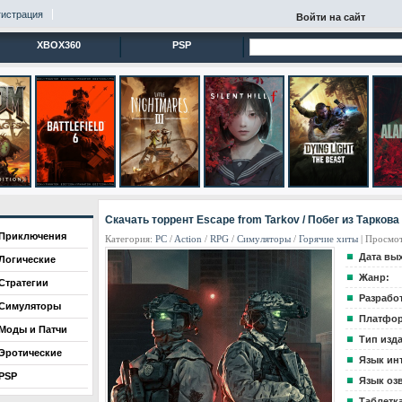
гистрация
Войти на сайт
XBOX360
PSP
Скачать торрент Escape from Tarkov / Побег из Таркова 
Приключения
Категория:
PC
/
Action
/
RPG
/
Cимуляторы
/
Горячие хиты
| Просмот
Дата вы
Логические
Жанр:
Стратегии
Разрабо
Симуляторы
Платфор
Моды и Патчи
Тип изд
Эротические
Язык ин
PSP
Язык оз
Таблетка