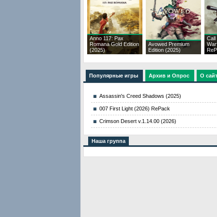
Anno 117: Pax
Call
Romana Gold Edition
Avowed Premium
War
(2025)
Edition (2025)
ReP
Популярные игры
Архив и Опрос
О сай
Assassin's Creed Shadows (2025)
007 First Light (2026) RePack
Crimson Desert v.1.14.00 (2026)
Наша группа