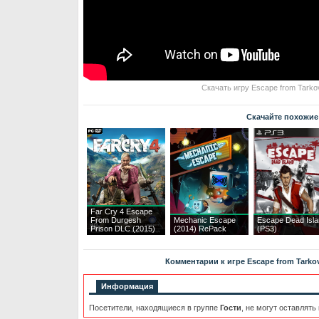
Скачать игру Escape from Tarko
Скачайте похожие
Far Cry 4 Escape
From Durgesh
Mechanic Escape
Escape Dead Isl
Prison DLC (2015)
(2014) RePack
(PS3)
Комментарии к игре Escape from Tarkov
Информация
Посетители, находящиеся в группе
Гости
, не могут оставлять