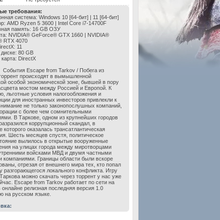
ые требования:
ная система: Windows 10 [64-бит] | 11 [64-бит]
: AMD Ryzen 5 3600 | Intel Core i7-14700F
ная память: 16 GB ОЗУ
та: NVIDIA® GeForce® GTX 1660 | NVIDIA®
® RTX 4070
rectX: 11
 диске: 80 GB
карта: DirectX
События Escape from Tarkov / Побега из
торрент происходят в вымышленной
ой особой экономической зоне, бывшей в пору
асцвета мостом между Россией и Европой. К
ю, льготные условия налогообложения и
ции для иностранных инвесторов привлекли к
внимание не только законопослушных компаний,
порации с более чем сомнительными
ями. В Таркове, одном из крупнейших городов
 разразился коррупционный скандал, в
е которого оказалась трансатлантическая
ия. Шесть месяцев спустя, политическое
тояние вылилось в открытые вооруженные
ения на улицах города между миротворцами
тренними войсками МВД и двумя частными
 компаниями. Границы области были вскоре
ованы, отрезая от внешнего мира тех, кто попал
у разгорающегося локального конфликта. Игру
 Таркова можно скачать через торрент у нас уже
йчас. Escape from Tarkov работает по сети на
в онлайне релизная последняя версия 1.0
ю на русском языке.
вка: