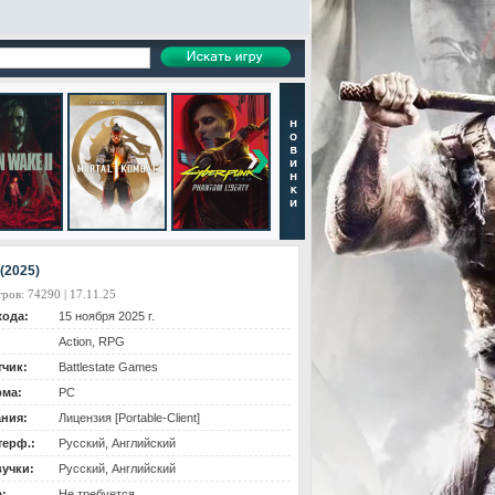
(2025)
ров: 74290 | 17.11.25
хода:
15 ноября 2025 г.
Action, RPG
тчик:
Battlestate Games
ма:
PC
ания:
Лицензия [Portable-Client]
терф.:
Русский, Английский
вучки:
Русский, Английский
:
Не требуется