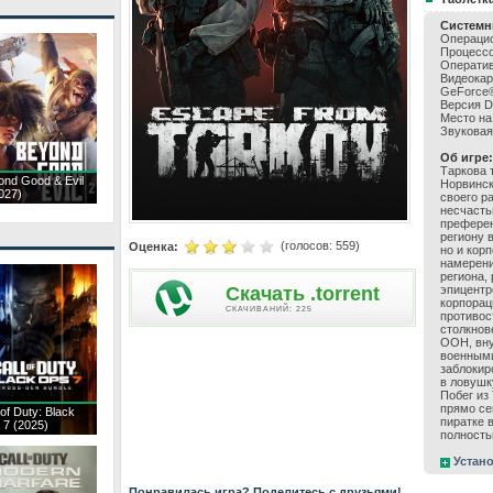
Системн
Операцион
Процессор
Оператив
Видеокар
GeForce
Версия Di
Место на
Звуковая 
Об игре:
Таркова 
ond Good & Evil
Норвинск
027)
своего р
несчасть
преферен
региону 
(голосов:
559
)
Оценка:
но и кор
намерени
региона,
Скачать .torrent
эпицентр
корпорац
CКАЧИВАНИЙ: 225
противос
столкнов
ООН, вну
военными
заблокир
в ловушк
Побег из
прямо се
 of Duty: Black
пиратке 
 7 (2025)
полность
Устано
Понравилась игра? Поделитесь с друзьями!