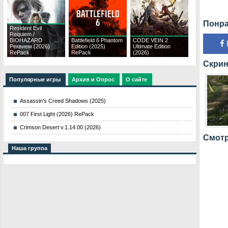
Понра
Resident Evil
Requiem /
BIOHAZARD
Battlefield 6 Phantom
CODE VEIN 2
Реквием (2026)
Edition (2025)
Ultimate Edition
RePack
RePack
(2026)
Скрин
Популярные игры
Архив и Опрос
О сайте
Assassin's Creed Shadows (2025)
007 First Light (2026) RePack
Crimson Desert v.1.14.00 (2026)
Смотр
Наша группа