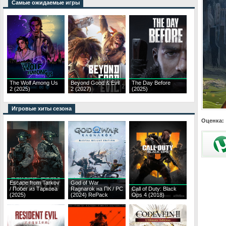
Самые ожидаемые игры
The Wolf Among Us
Beyond Good & Evil
The Day Before
2 (2025)
2 (2027)
(2025)
Игровые хиты сезона
Оценка:
Escape from Tarkov
God of War
/ Побег из Таркова
Ragnarok на ПК / PC
Call of Duty: Black
(2025)
(2024) RePack
Ops 4 (2018)