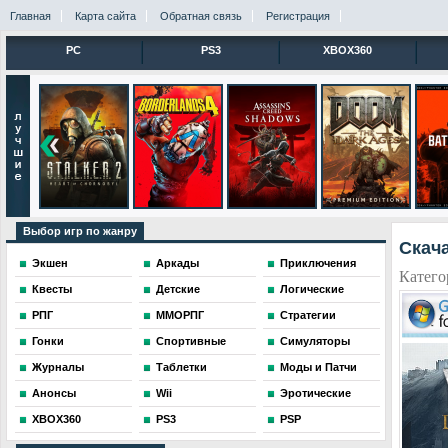
Главная
Карта сайта
Обратная связь
Регистрация
PC
PS3
XBOX360
Выбор игр по жанру
Скача
Экшен
Аркады
Приключения
Катего
Квесты
Детские
Логические
РПГ
ММОРПГ
Стратегии
Гонки
Спортивные
Симуляторы
Журналы
Таблетки
Моды и Патчи
Анонсы
Wii
Эротические
XBOX360
PS3
PSP