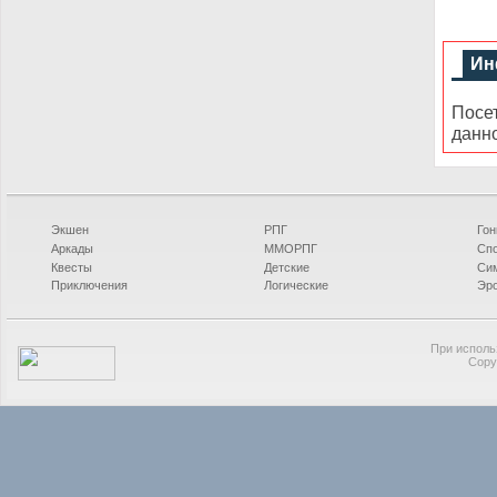
Ин
Посе
данн
Экшен
РПГ
Гон
Аркады
ММОРПГ
Сп
Квесты
Детские
Си
Приключения
Логические
Эро
При исполь
Copy