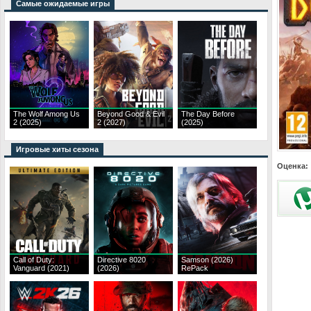
Самые ожидаемые игры
The Wolf Among Us
Beyond Good & Evil
The Day Before
2 (2025)
2 (2027)
(2025)
Игровые хиты сезона
Оценка:
Call of Duty:
Directive 8020
Samson (2026)
Vanguard (2021)
(2026)
RePack