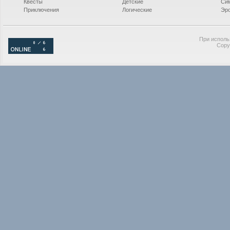
Квесты
Детские
Си
Приключения
Логические
Эро
При исполь
Copy