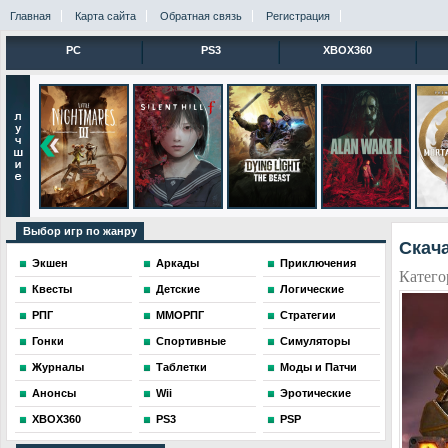
Главная
Карта сайта
Обратная связь
Регистрация
PC
PS3
XBOX360
Выбор игр по жанру
Скача
Экшен
Аркады
Приключения
Катего
Квесты
Детские
Логические
РПГ
ММОРПГ
Стратегии
Гонки
Спортивные
Симуляторы
Журналы
Таблетки
Моды и Патчи
Анонсы
Wii
Эротические
XBOX360
PS3
PSP