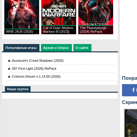
Call of Duty: Modern
The Thaumaturge
WWE 2K26 (2026)
Warfare III (2023)
(2024) RePack
Популярные игры
Архив и Опрос
О сайте
Assassin's Creed Shadows (2025)
007 First Light (2026) RePack
Crimson Desert v.1.14.00 (2026)
Понра
Наша группа
Скрин