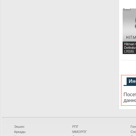
Hitman
Definiti
(2016)
Ин
Посе
данн
Экшен
РПГ
Гон
Аркады
ММОРПГ
Сп