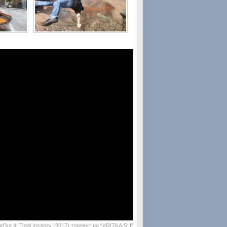
tOut 4: Total Insanity (2017) торрент на "KRITKA.SU"