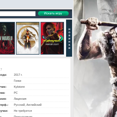
17
хода:
2017 г.
Гонки
тчик:
Kylotonn
ма:
PC
ания:
Лицензия
терф.:
Русский, Английский
вучки:
Не требуется
:
Присутствует