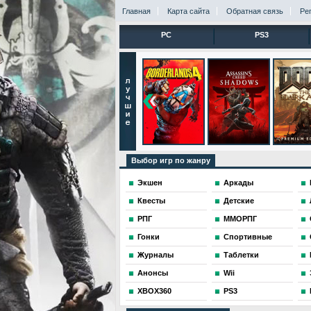
Главная
Карта сайта
Обратная связь
Ре
PC
PS3
Выбор игр по жанру
Экшен
Аркады
Квесты
Детские
РПГ
ММОРПГ
Гонки
Спортивные
Журналы
Таблетки
Анонсы
Wii
XBOX360
PS3