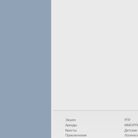
Экшен
РПГ
Аркады
ММОРП
Квесты
Детские
Приключения
Логичес