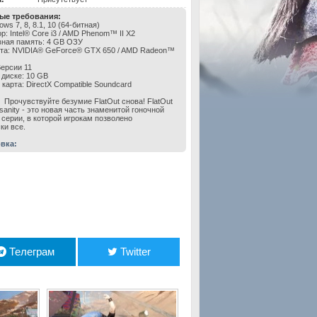
ые требования:
ws 7, 8, 8.1, 10 (64-битная)
: Intel® Core i3 / AMD Phenom™ II X2
ная память: 4 GB ОЗУ
та: NVIDIA® GeForce® GTX 650 / AMD Radeon™
Версии 11
 диске: 10 GB
карта: DirectX Compatible Soundcard
Прочувствуйте безумие FlatOut снова! FlatOut
Insanity - это новая часть знаменитой гоночной
 серии, в которой игрокам позволено
ки все.
вка:
Телеграм
Twitter