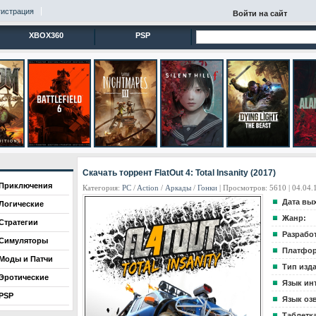
гистрация
Войти на сайт
XBOX360
PSP
Скачать торрент FlatOut 4: Total Insanity (2017)
Приключения
Категория:
PC
/
Action
/
Аркады
/
Гонки
| Просмотров: 5610 | 04.04.
Дата вы
Логические
Жанр:
Стратегии
Разрабо
Симуляторы
Платфор
Моды и Патчи
Тип изд
Эротические
Язык ин
PSP
Язык оз
Таблетка