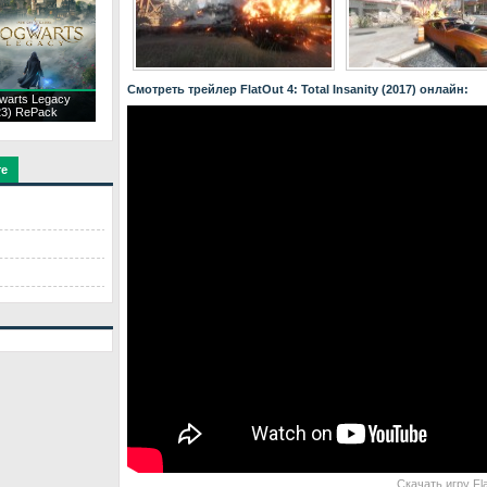
Смотреть трейлер FlatOut 4: Total Insanity (2017) онлайн:
warts Legacy
23) RePack
те
Скачать игру Fla