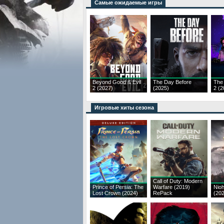
Самые ожидаемые игры
Beyond Good & Evil
The Day Before
The
2 (2027)
(2025)
2 (2
Игровые хиты сезона
Call of Duty: Modern
Prince of Persia: The
Warfare (2019)
Nioh
Lost Crown (2024)
RePack
(20