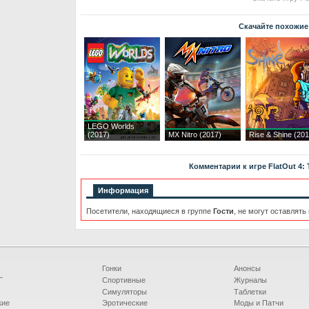
Скачайте похожие
LEGO Worlds
(2017)
MX Nitro (2017)
Rise & Shine (201
Комментарии к игре FlatOut 4: To
Информация
Посетители, находящиеся в группе
Гости
, не могут оставлять
Гонки
Анонсы
Г
Спортивные
Журналы
Симуляторы
Таблетки
кие
Эротические
Моды и Патчи