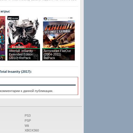
 игры:
Afterfall: InSanity
Антология FlatOut
Extended Edition
(2004-2011)
7)
(2010) RePack
RePack
tal Insanity (2017):
 комментарии к данной публикации.
PS3
PSP
Wii
XBOX360