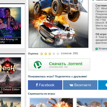
Системн
ОС: Windo
Процессор
Оператив
Видеокар
HD 7750
DirectX: 
Место на
Звуковая 
Об игре:
4: Total 
 Wolf Among Us
аркадной
025)
фактичес
Устано
(голосов:
200
)
Оценка:
Скачать .torrent
CКАЧИВАНИЙ: 489
Понравилась игра? Поделитесь с друзьями!
Facebook
Вконтакте
 3 Deluxe Edition
26)
Скриншоты из игры: