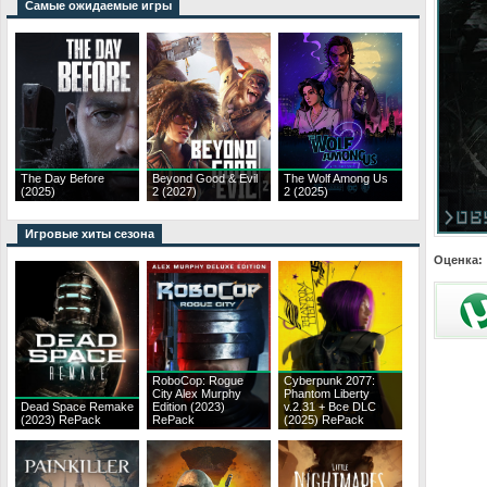
Самые ожидаемые игры
The Day Before
Beyond Good & Evil
The Wolf Among Us
(2025)
2 (2027)
2 (2025)
Игровые хиты сезона
Оценка:
RoboCop: Rogue
Cyberpunk 2077:
City Alex Murphy
Phantom Liberty
Dead Space Remake
Edition (2023)
v.2.31 + Все DLC
(2023) RePack
RePack
(2025) RePack