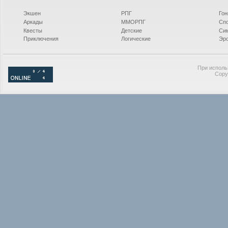
Экшен
РПГ
Гон
Аркады
ММОРПГ
Сп
Квесты
Детские
Си
Приключения
Логические
Эро
При исполь
Copy