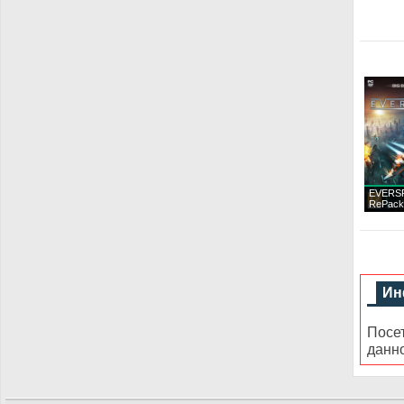
EVERSP
RePack
Ин
Посе
данн