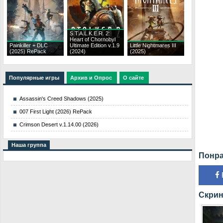
S.T.A.L.K.E.R. 2:
Heart of Chornobyl
Painkiller + DLC
Ultimate Edition v.1.9
Little Nightmares III
(2025) RePack
(2024)
(2025)
Популярные игры
Архив и Опрос
О сайте
Assassin's Creed Shadows (2025)
007 First Light (2026) RePack
Crimson Desert v.1.14.00 (2026)
Наша группа
Понра
Скрин