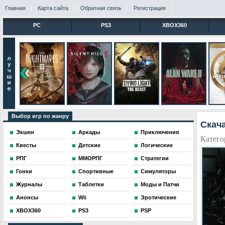
Главная
Карта сайта
Обратная связь
Регистрация
PC
PS3
XBOX360
Выбор игр по жанру
Скача
Экшен
Аркады
Приключения
Катего
Квесты
Детские
Логические
РПГ
ММОРПГ
Стратегии
Гонки
Спортивные
Симуляторы
Журналы
Таблетки
Моды и Патчи
Анонсы
Wii
Эротические
XBOX360
PS3
PSP