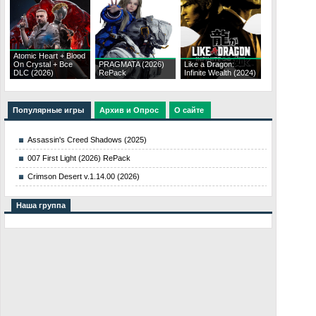
Atomic Heart + Blood
On Crystal + Все
PRAGMATA (2026)
Like a Dragon:
DLC (2026)
RePack
Infinite Wealth (2024)
Популярные игры
Архив и Опрос
О сайте
Assassin's Creed Shadows (2025)
007 First Light (2026) RePack
Crimson Desert v.1.14.00 (2026)
Наша группа