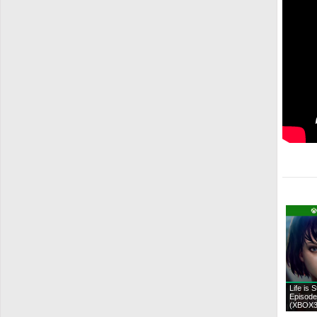
Life is 
Episode
(XBOX3