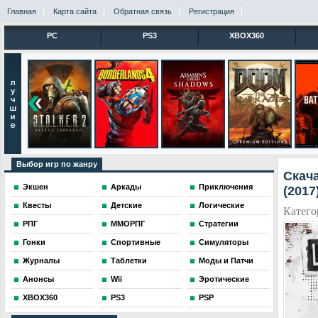
Главная
Карта сайта
Обратная связь
Регистрация
PC
PS3
XBOX360
Выбор игр по жанру
Скача
Экшен
Аркады
Приключения
(2017
Квесты
Детские
Логические
Катего
РПГ
ММОРПГ
Стратегии
Гонки
Спортивные
Симуляторы
Журналы
Таблетки
Моды и Патчи
Анонсы
Wii
Эротические
XBOX360
PS3
PSP