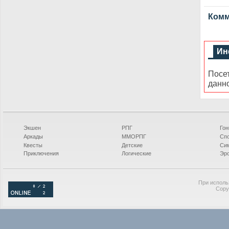
Комме
Ин
Посе
данн
Экшен
РПГ
Гон
Аркады
ММОРПГ
Сп
Квесты
Детские
Си
Приключения
Логические
Эро
При исполь
Copy