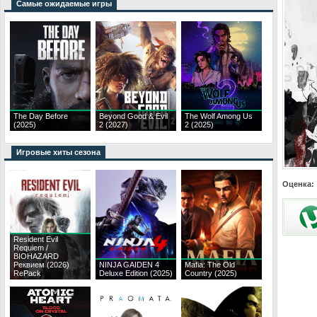
Самые ожидаемые игры
The Day Before
Beyond Good & Evil
The Wolf Among Us
(2025)
2 (2027)
2 (2025)
Игровые хиты сезона
Оценка:
Resident Evil
Requiem /
BIOHAZARD
Реквием (2026)
NINJA GAIDEN 4
Mafia: The Old
RePack
Deluxe Edition (2025)
Country (2025)