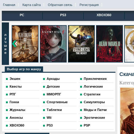
Главная
Карта сайта
Обратная связь
Регистрация
PC
PS3
XBOX360
Выбор игр по жанру
Скача
Экшен
Аркады
Приключения
Катего
Квесты
Детские
Логические
РПГ
ММОРПГ
Стратегии
Гонки
Спортивные
Симуляторы
Журналы
Таблетки
Моды и Патчи
Анонсы
Wii
Эротические
XBOX360
PS3
PSP