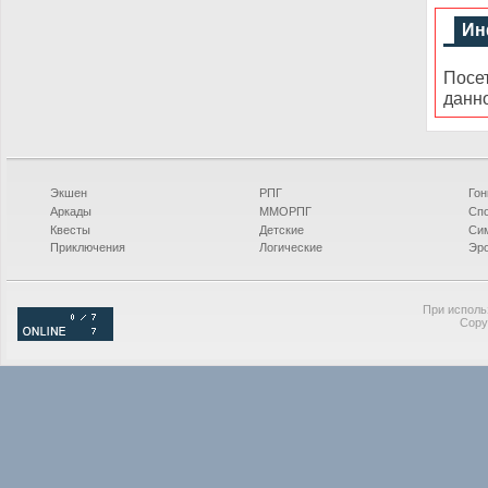
Ин
Посе
данн
Экшен
РПГ
Гон
Аркады
ММОРПГ
Сп
Квесты
Детские
Си
Приключения
Логические
Эро
При исполь
Copy