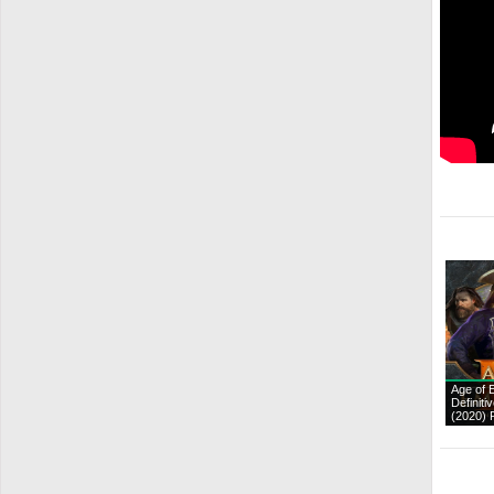
Age of E
Definiti
(2020)