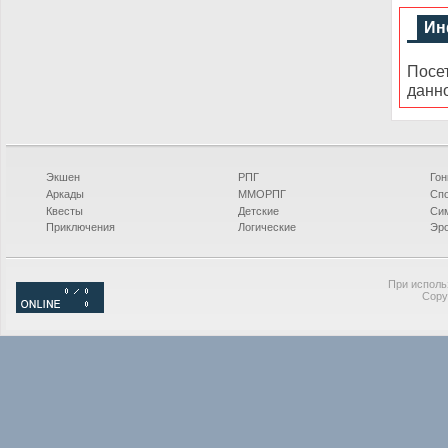
Ин
Посе
данн
Экшен
РПГ
Гон
Аркады
ММОРПГ
Сп
Квесты
Детские
Си
Приключения
Логические
Эро
При исполь
Copy