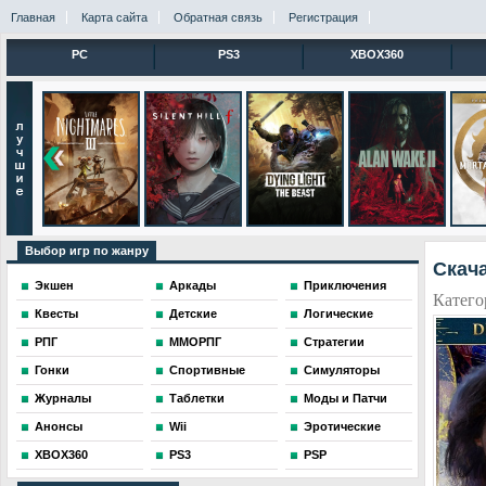
Главная
Карта сайта
Обратная связь
Регистрация
PC
PS3
XBOX360
Выбор игр по жанру
Скача
Экшен
Аркады
Приключения
Катего
Квесты
Детские
Логические
РПГ
ММОРПГ
Стратегии
Гонки
Спортивные
Симуляторы
Журналы
Таблетки
Моды и Патчи
Анонсы
Wii
Эротические
XBOX360
PS3
PSP