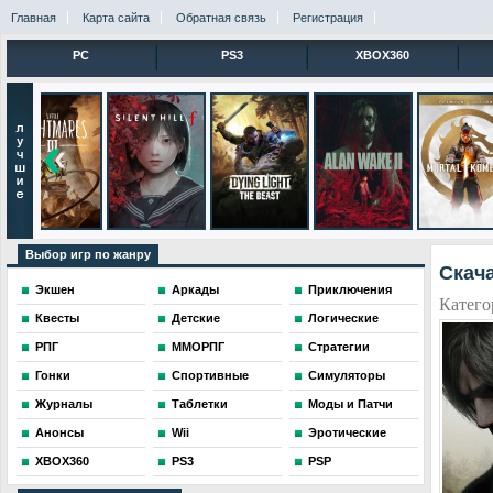
Главная
Карта сайта
Обратная связь
Регистрация
PC
PS3
XBOX360
Выбор игр по жанру
Скача
Экшен
Аркады
Приключения
Катего
Квесты
Детские
Логические
РПГ
ММОРПГ
Стратегии
Гонки
Спортивные
Симуляторы
Журналы
Таблетки
Моды и Патчи
Анонсы
Wii
Эротические
XBOX360
PS3
PSP