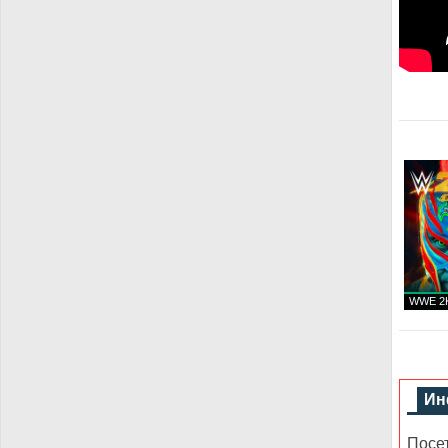
WWE 2K
Ин
Посе