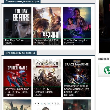
Самые ожидаемые игры
The Day Before
Beyond Good & Evil
The Wolf Among Us
(2025)
2 (2027)
2 (2025)
Игровые хиты сезона
Оценка:
Warhammer 40,000:
Marvel's Spider-Man
CODE VEIN 2
Space Marine 2 Ultra
2 на ПК / PC (2025)
Ultimate Edition
Edition (2024)
RePack
(2026)
RePack