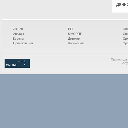
данн
Экшен
РПГ
Гон
Аркады
ММОРПГ
Сп
Квесты
Детские
Си
Приключения
Логические
Эро
При исполь
Copy