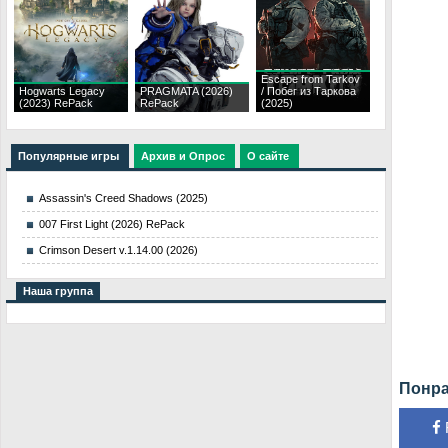
Escape from Tarkov
Hogwarts Legacy
PRAGMATA (2026)
/ Побег из Таркова
(2023) RePack
RePack
(2025)
Популярные игры
Архив и Опрос
О сайте
Assassin's Creed Shadows (2025)
007 First Light (2026) RePack
Crimson Desert v.1.14.00 (2026)
Наша группа
Понра