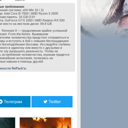
ые требования:
нная система: x64 Win 10 / 11
: Intel Core i5-7600 / AMD Ryzen 5 2600
ная память: 16 GB ОЗУ
та: GeForce GTX 1650 / AMD Radeon RX 590
е место на жестком диске: 69.8 GB
Remnant II — продолжение крайне успешной
nant: From the Ashes. Выжившим
ителям человечества предстоит отправиться в
иры и вступить в бой с новыми беспощадными
и богоподобными боссами. Исследуйте глубины
нного в одиночку или вместе с друзьями и
е злу разрушить реальность. Чтобы не
ь истребления человечества, игрокам придется
ложнейшие испытания, полагаясь на
ные навыки и помощь друзей.
нности RePack'а:
Телеграм
Twitter