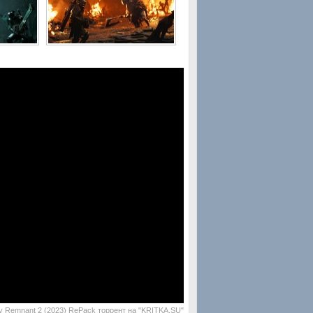
у Remnant 2 (2023) RePack торрент на "KRITKA.SU"