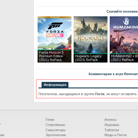
Скачайте похожие
Forza Horizon 5
Premium Edition
Hogwarts Legacy
HUMANKIND + D
(2021) RePack
(2023) RePack
(2021) RePack
Комментарии к игре Remnant 
Информация
Посетители, находящиеся в группе
Гости
, не могут оставлять
Гонки
Анонсы
Г
Спортивные
Журналы
Симуляторы
Таблетки
кие
Эротические
Моды и Патчи