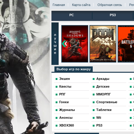
Главная
Карта сайта
Обратная связь
Ре
PC
PS3
Выбор игр по жанру
Экшен
Аркады
Квесты
Детские
РПГ
ММОРПГ
Гонки
Спортивные
Журналы
Таблетки
Анонсы
Wii
XBOX360
PS3