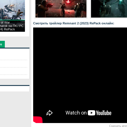
 of War
Смотреть трейлер Remnant 2 (2023) RePack онлайн:
narok на ПК / PC
24) RePack
те
Скачать игр