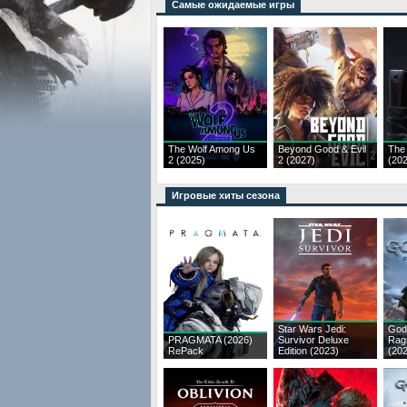
Самые ожидаемые игры
The Wolf Among Us
Beyond Good & Evil
The
2 (2025)
2 (2027)
(20
Игровые хиты сезона
Star Wars Jedi:
God
PRAGMATA (2026)
Survivor Deluxe
Rag
RePack
Edition (2023)
(20