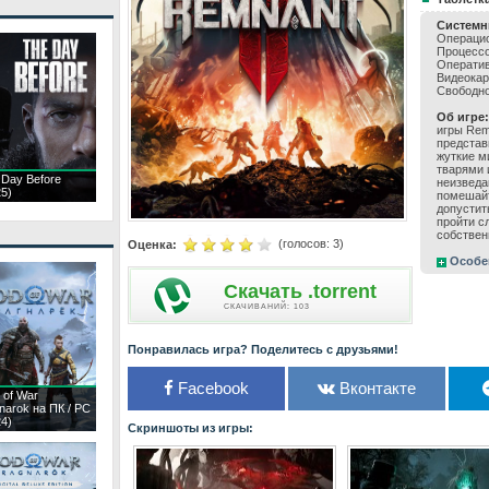
Системн
Операцио
Процессор
Оператив
Видеокар
Свободно
Об игре:
игры Rem
представ
жуткие м
тварями 
 Day Before
неизведа
25)
помешайт
допустит
пройти с
собствен
(голосов:
3
)
Оценка:
Особе
Скачать .torrent
CКАЧИВАНИЙ: 103
Понравилась игра? Поделитесь с друзьями!
Facebook
Вконтакте
 of War
narok на ПК / PC
24)
Скриншоты из игры: