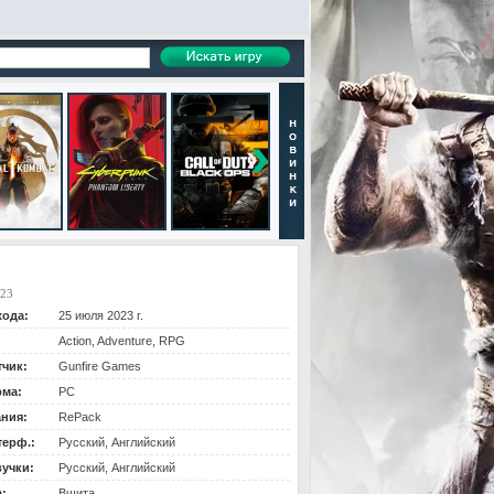
.23
хода:
25 июля 2023 г.
Action, Adventure, RPG
тчик:
Gunfire Games
ма:
PC
ания:
RePack
терф.:
Русский, Английский
вучки:
Русский, Английский
:
Вшита