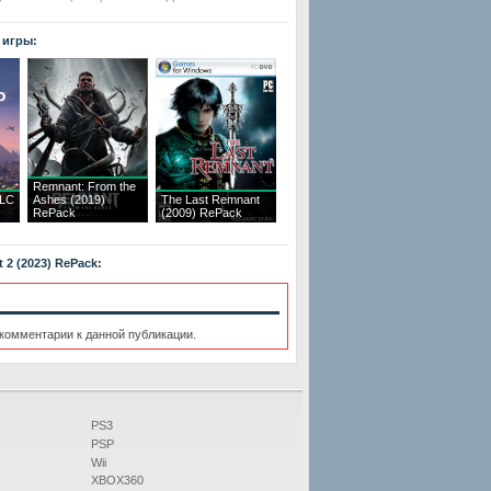
 игры:
Remnant: From the
LC
Ashes (2019)
The Last Remnant
RePack
(2009) RePack
2 (2023) RePack:
 комментарии к данной публикации.
PS3
PSP
Wii
XBOX360