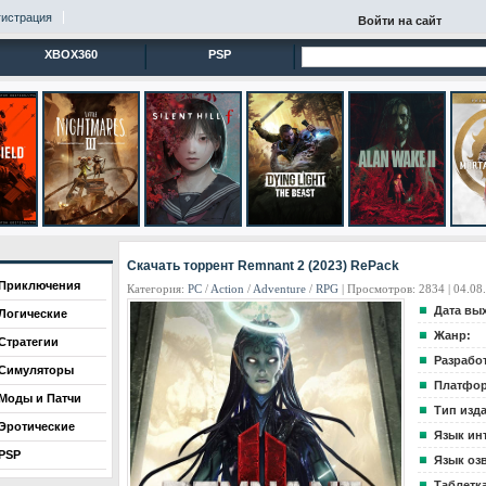
гистрация
Войти на сайт
XBOX360
PSP
Скачать торрент Remnant 2 (2023) RePack
Приключения
Категория:
PC
/
Action
/
Adventure
/
RPG
| Просмотров: 2834 | 04.08
Дата вы
Логические
Жанр:
Стратегии
Разрабо
Симуляторы
Платфор
Моды и Патчи
Тип изд
Эротические
Язык ин
PSP
Язык оз
Таблетка