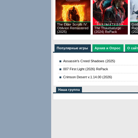
The Elder Scrolls IV:
God
Oblivion Remastered
The Thaumaturge
Rag
(2025)
(2024) RePack
(20
Популярные игры
Архив и Опрос
О сай
Assassin's Creed Shadows (2025)
007 First Light (2026) RePack
Crimson Desert v.1.14.00 (2026)
Наша группа