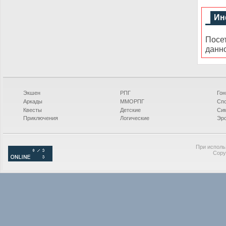
Ин
Посе
данн
Экшен
РПГ
Гон
Аркады
ММОРПГ
Сп
Квесты
Детские
Си
Приключения
Логические
Эро
При исполь
Copy