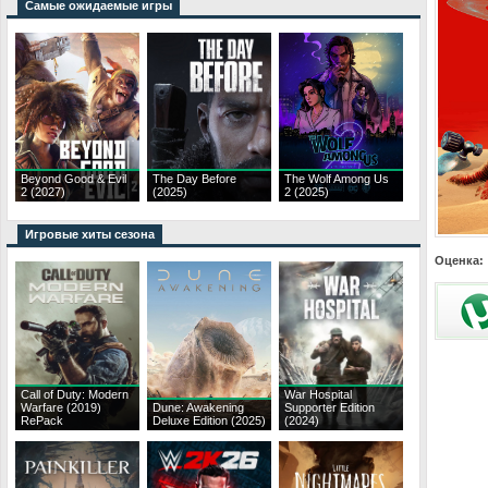
Самые ожидаемые игры
Beyond Good & Evil
The Day Before
The Wolf Among Us
2 (2027)
(2025)
2 (2025)
Игровые хиты сезона
Оценка:
Call of Duty: Modern
War Hospital
Warfare (2019)
Dune: Awakening
Supporter Edition
RePack
Deluxe Edition (2025)
(2024)