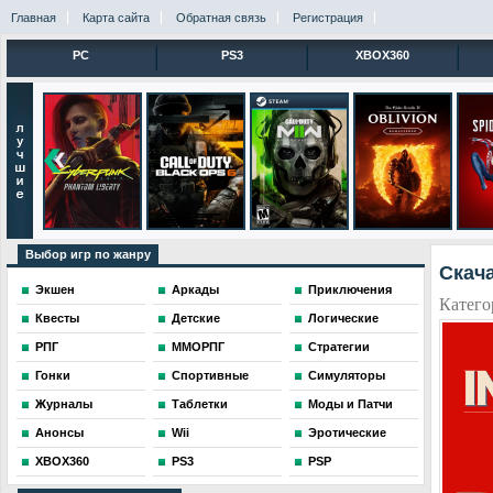
Главная
Карта сайта
Обратная связь
Регистрация
PC
PS3
XBOX360
Выбор игр по жанру
Скача
Экшен
Аркады
Приключения
Катего
Квесты
Детские
Логические
РПГ
ММОРПГ
Стратегии
Гонки
Спортивные
Симуляторы
Журналы
Таблетки
Моды и Патчи
Анонсы
Wii
Эротические
XBOX360
PS3
PSP