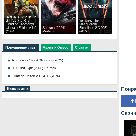
S.T.A.L.K.E.R. 2:
Vampire: The
Heart of Chornobyl
Masquerade —
Ultimate Edition v.1.9
Samson (2026)
Bloodlines 2 (2025)
(2024)
RePack
GOG
Популярные игры
Архив и Опрос
О сайте
Assassin's Creed Shadows (2025)
007 First Light (2026) RePack
Crimson Desert v.1.14.00 (2026)
Понра
Наша группа
Скрин