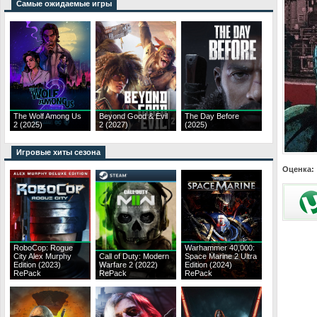
Самые ожидаемые игры
The Wolf Among Us
Beyond Good & Evil
The Day Before
2 (2025)
2 (2027)
(2025)
Игровые хиты сезона
Оценка:
RoboCop: Rogue
Warhammer 40,000:
City Alex Murphy
Call of Duty: Modern
Space Marine 2 Ultra
Edition (2023)
Warfare 2 (2022)
Edition (2024)
RePack
RePack
RePack