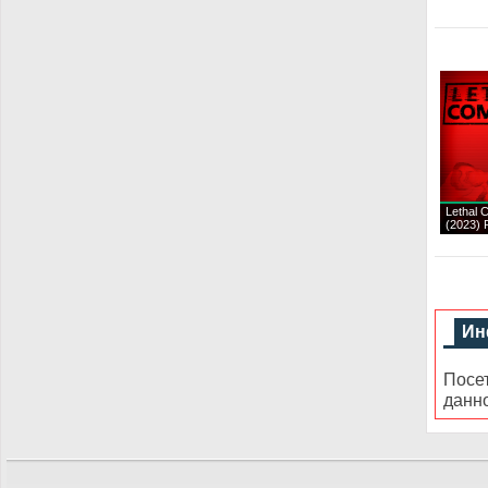
Lethal
(2023)
Ин
Посе
данн