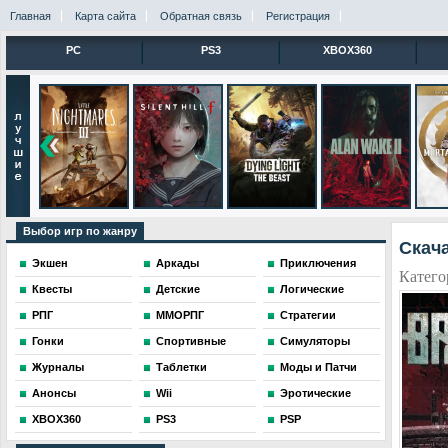
Главная
Карта сайта
Обратная связь
Регистрация
PC
PS3
XBOX360
Выбор игр по жанру
Скача
Экшен
Аркады
Приключения
Катего
Квесты
Детские
Логические
РПГ
ММОРПГ
Стратегии
Гонки
Спортивные
Симуляторы
Журналы
Таблетки
Моды и Патчи
Анонсы
Wii
Эротические
XBOX360
PS3
PSP