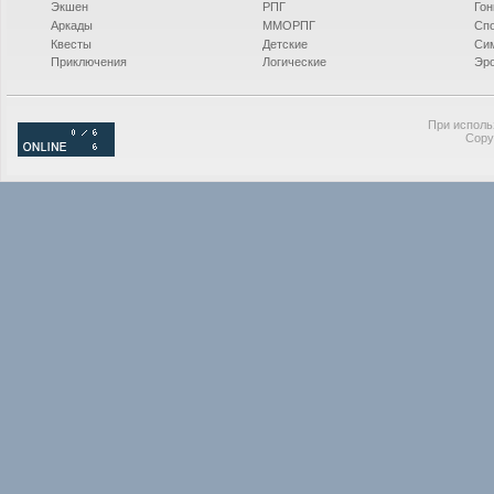
Экшен
РПГ
Гон
Аркады
ММОРПГ
Сп
Квесты
Детские
Си
Приключения
Логические
Эро
При исполь
Copy