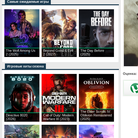
Самые ожидаемые игры
The Wolf Among Us
Beyond Good & Evil
The Day Before
2 (2025)
2 (2027)
(2025)
Игровые хиты сезона
Оценка:
The Elder Scrolls IV:
Directive 8020
Call of Duty: Modern
Oblivion Remastered
(2026)
Warfare III (2023)
(2025)