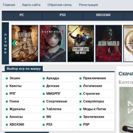
Главная
Карта сайта
Обратная связь
Регистрация
PC
PS3
XBOX360
Выбор игр по жанру
Скача
Экшен
Аркады
Приключения
Катего
Квесты
Детские
Логические
РПГ
ММОРПГ
Стратегии
Гонки
Спортивные
Симуляторы
Журналы
Таблетки
Моды и Патчи
Анонсы
Wii
Эротические
XBOX360
PS3
PSP