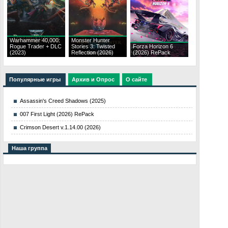
Warhammer 40,000:
Monster Hunter
Rogue Trader + DLC
Stories 3: Twisted
Forza Horizon 6
(2023)
Reflection (2026)
(2026) RePack
Популярные игры
Архив и Опрос
О сайте
Assassin's Creed Shadows (2025)
007 First Light (2026) RePack
Crimson Desert v.1.14.00 (2026)
Наша группа