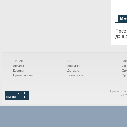
Ин
Посе
данн
Экшен
РПГ
Гон
Аркады
ММОРПГ
Сп
Квесты
Детские
Си
Приключения
Логические
Эро
При исполь
Copy