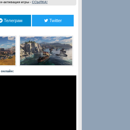
-активация игры -
ССЫЛКА!
Телеграм
Twitter
) онлайн: