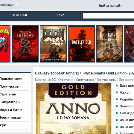
гистрация
Войти на сайт
XBOX360
PSP
Скачать торрент Anno 117: Pax Romana Gold Edition (20
Приключения
Категория:
PC
/
Стратегии
/
Cимуляторы
/
Горячие хиты
| Просмотро
Дата вы
Логические
Жанр:
Стратегии
Разрабо
Симуляторы
Платфор
Моды и Патчи
Тип изд
Эротические
Язык ин
PSP
Язык оз
Таблетка