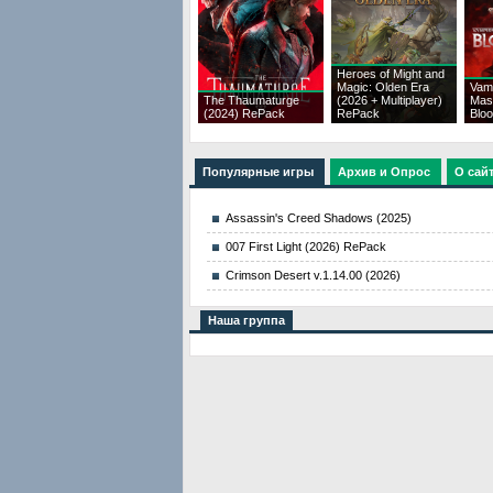
Heroes of Might and
Magic: Olden Era
Vam
The Thaumaturge
(2026 + Multiplayer)
Mas
(2024) RePack
RePack
Bloo
Популярные игры
Архив и Опрос
О сай
Assassin's Creed Shadows (2025)
007 First Light (2026) RePack
Crimson Desert v.1.14.00 (2026)
Наша группа