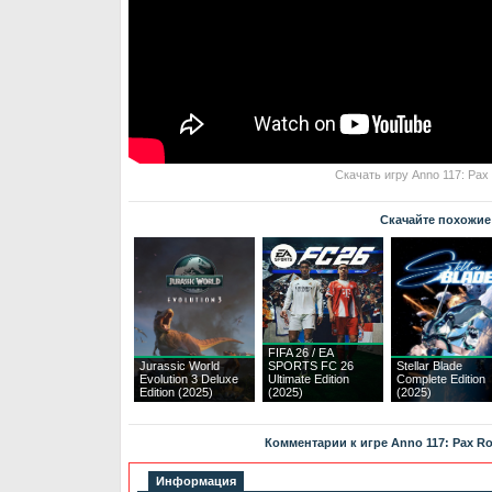
Скачать игру Anno 117: Pax
Скачайте похожие
FIFA 26 / EA
Jurassic World
SPORTS FC 26
Stellar Blade
Evolution 3 Deluxe
Ultimate Edition
Complete Edition
Edition (2025)
(2025)
(2025)
Комментарии к игре Anno 117: Pax Ro
Информация