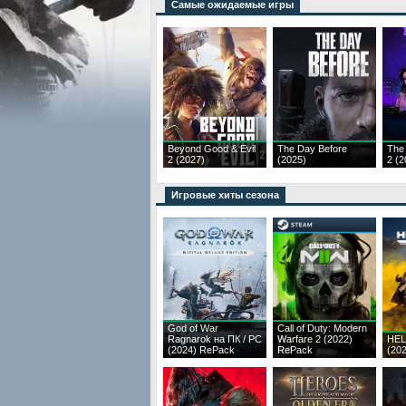
Самые ожидаемые игры
Beyond Good & Evil
The Day Before
The
2 (2027)
(2025)
2 (2
Игровые хиты сезона
God of War
Call of Duty: Modern
Ragnarok на ПК / PC
Warfare 2 (2022)
HEL
(2024) RePack
RePack
(20