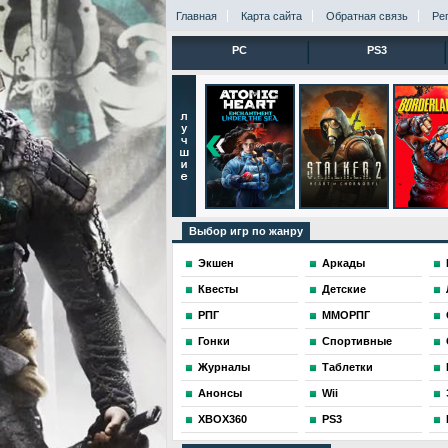
Главная
Карта сайта
Обратная связь
Ре
PC
PS3
Выбор игр по жанру
Экшен
Аркады
Квесты
Детские
РПГ
ММОРПГ
Гонки
Спортивные
Журналы
Таблетки
Анонсы
Wii
XBOX360
PS3