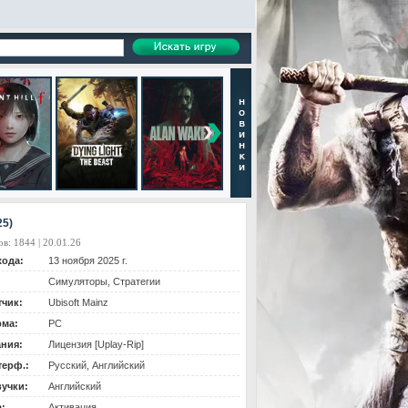
25)
в: 1844 | 20.01.26
хода:
13 ноября 2025 г.
Симуляторы, Стратегии
тчик:
Ubisoft Mainz
ма:
PC
ания:
Лицензия [Uplay-Rip]
терф.:
Русский, Английский
вучки:
Английский
:
Активация