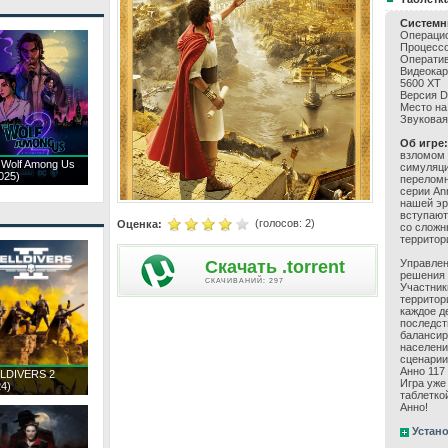
Системн
Операцио
Процессор
Оператив
Видеокар
5600 XT
Версия Di
Место на
Звуковая 
Об игре:
взломом 
 Wolf Among Us
симуляци
025)
переломн
серии Ann
нашей эр
вступают
(голосов:
2
)
Оценка:
со сложн
территор
Скачать .torrent
Управлен
решения 
CКАЧИВАНИЙ: 297
Участник
территор
каждое д
последст
балансир
населени
сценарии
Анно 117
LDIVERS 2
Игра уже
24)
таблетко
Анно!
Устано