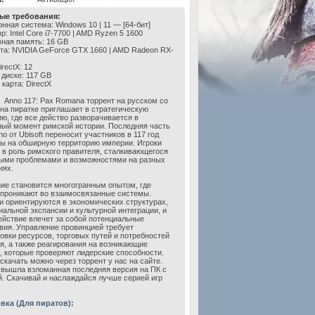
ые требования:
нная система: Windows 10 | 11 — [64-бит]
: Intel Core i7-7700 | AMD Ryzen 5 1600
ная память: 16 GB
та: NVIDIA GeForce GTX 1660 | AMD Radeon RX-
rectX: 12
 диске: 117 GB
карта: DirectX
Anno 117: Pax Romana торрент на русском со
на пиратке приглашает в стратегическую
ю, где все действо разворачивается в
ый момент римской истории. Последняя часть
o от Ubisoft переносит участников в 117 год
ы на обширную территорию империи. Игроки
 в роль римского правителя, сталкивающегося
ыми проблемами и возможностями на разных
иях.
ие становится многогранным опытом, где
проникают во взаимосвязанные системы.
и ориентируются в экономических структурах,
иальной экспансии и культурной интеграции, и
ействие влечет за собой потенциальные
вия. Управление провинцией требует
овки ресурсов, торговых путей и потребностей
я, а также реагирования на возникающие
, которые проверяют лидерские способности.
 скачать можно через торрент у нас на сайте.
 вышла взломанная последняя версия на ПК с
й. Скачивай и наслаждайся лучше серией игр
вка (Для пиратов):