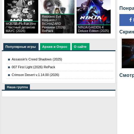
Понра
Resident Evil
Requiem /
MOUSE P.I. For Hire
BIOHAZARD
/ Частный детектив
Реквием (2026)
NINJA GAIDEN 4
МАУС (2026)
RePack
Deluxe Edition (2025)
Скрин
Популярные игры
Архив и Опрос
О сайте
Assassin's Creed Shadows (2025)
007 First Light (2026) RePack
Смотр
Crimson Desert v.1.14.00 (2026)
Наша группа