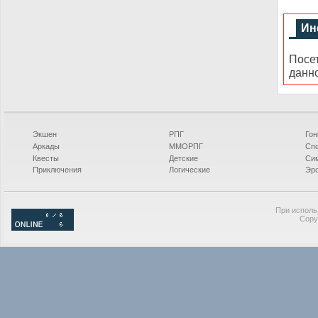
Ин
Посе
данн
Экшен
РПГ
Гон
Аркады
ММОРПГ
Сп
Квесты
Детские
Си
Приключения
Логические
Эро
При исполь
Copy