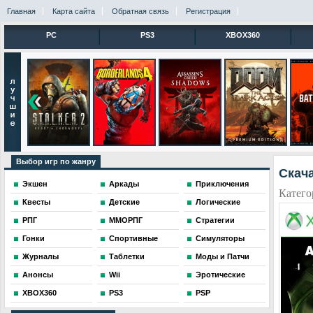
Главная
Карта сайта
Обратная связь
Регистрация
PC
PS3
XBOX360
Выбор игр по жанру
Скача
Экшен
Аркады
Приключения
Катего
Квесты
Детские
Логические
РПГ
ММОРПГ
Стратегии
Гонки
Спортивные
Симуляторы
Журналы
Таблетки
Моды и Патчи
Анонсы
Wii
Эротические
XBOX360
PS3
PSP