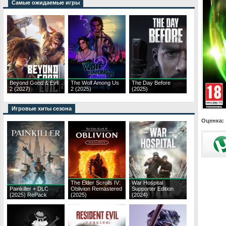
Самые ожидаемые игры
Beyond Good & Evil
The Wolf Among Us
The Day Before
2 (2027)
2 (2025)
(2025)
Игровые хиты сезона
Оценка:
The Elder Scrolls IV:
War Hospital
Painkiller + DLC
Oblivion Remastered
Supporter Edition
(2025) RePack
(2025)
(2024)