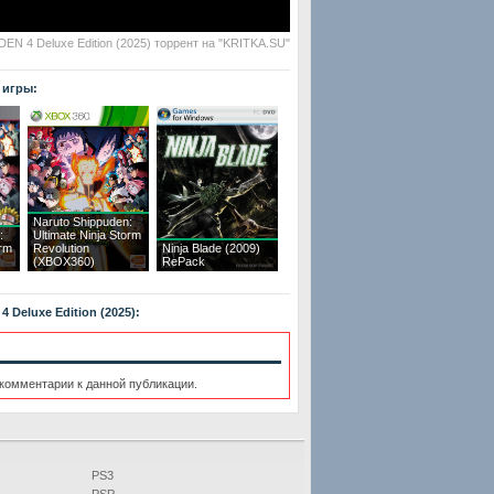
EN 4 Deluxe Edition (2025) торрент на "KRITKA.SU"
 игры:
Naruto Shippuden:
:
Ultimate Ninja Storm
orm
Revolution
Ninja Blade (2009)
(XBOX360)
RePack
 Deluxe Edition (2025):
 комментарии к данной публикации.
PS3
PSP