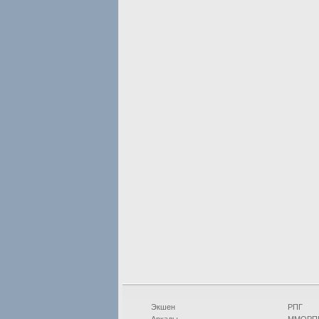
Экшен
РПГ
Аркады
ММОРП