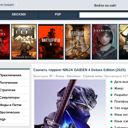
гистрация
Войти на сайт
XBOX360
PSP
Скачать торрент NINJA GAIDEN 4 Deluxe Edition (2025)
Приключения
Категория:
PC
/
Action
/
Adventure
/
Горячие хиты
| Просмотров: 657
Дата вы
Логические
Жанр:
Стратегии
Разрабо
Симуляторы
Платфор
Моды и Патчи
Тип изд
Эротические
Язык ин
PSP
Язык оз
Таблетка