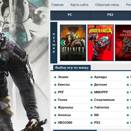
Главная
Карта сайта
Обратная связь
Ре
PC
PS3
Выбор игр по жанру
Экшен
Аркады
Квесты
Детские
РПГ
ММОРПГ
Гонки
Спортивные
Журналы
Таблетки
Анонсы
Wii
XBOX360
PS3