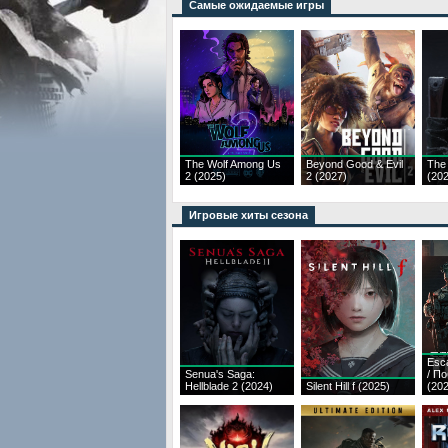
Самые ожидаемые игры
The Wolf Among Us
Beyond Good & Evil
The
2 (2025)
2 (2027)
(20
Игровые хиты сезона
Esc
Senua's Saga:
/ П
Hellblade 2 (2024)
Silent Hill f (2025)
(20