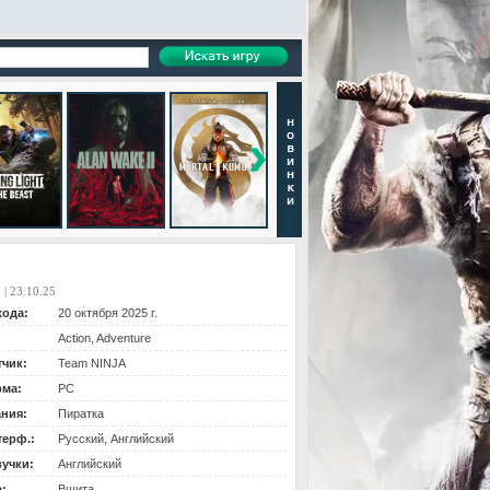
 | 23.10.25
хода:
20 октября 2025 г.
Action, Adventure
тчик:
Team NINJA
ма:
PC
ания:
Пиратка
терф.:
Русский, Английский
вучки:
Английский
:
Вшита