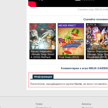
Скачать игру NINJA GAID
Скачайте похожие
Naruto Shippuden:
Naruto Shippuden
Ultimate Ninja Storm
Ultimate Ninja St
4 (2016) RePack
Fruit Ninja (2012)
Revolution (PS3)
Комментарии к игре NINJA GAIDEN 4
Информация
Посетители, находящиеся в группе
Гости
, не могут оставлять
Гонки
Анонсы
Г
Спортивные
Журналы