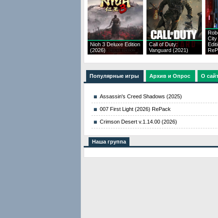
Rob
City
Nioh 3 Deluxe Edition
Call of Duty:
Edit
(2026)
Vanguard (2021)
ReP
Популярные игры
Архив и Опрос
О сай
Assassin's Creed Shadows (2025)
007 First Light (2026) RePack
Crimson Desert v.1.14.00 (2026)
Наша группа