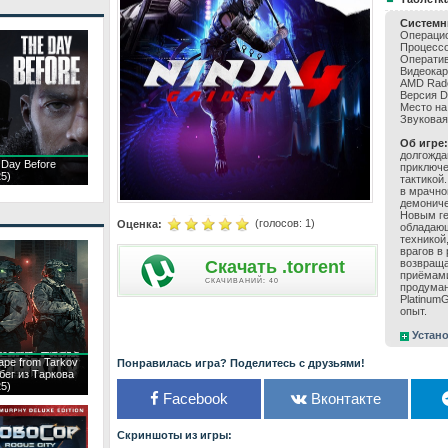
Системн
Операцион
Процессо
Оператив
Видеокар
AMD Rad
Версия Di
Место на
Звуковая 
Об игре:
долгожда
 Day Before
приключе
25)
тактикой
в мрачно
демониче
Новым ге
(голосов:
1
)
Оценка:
обладающ
техникой
врагов в
Скачать .torrent
возвраща
приёмами
CКАЧИВАНИЙ: 40
продуман
Platinum
опыт.
Устано
ape from Tarkov
Понравилась игра? Поделитесь с друзьями!
обег из Таркова
25)
Facebook
Вконтакте
Скриншоты из игры: