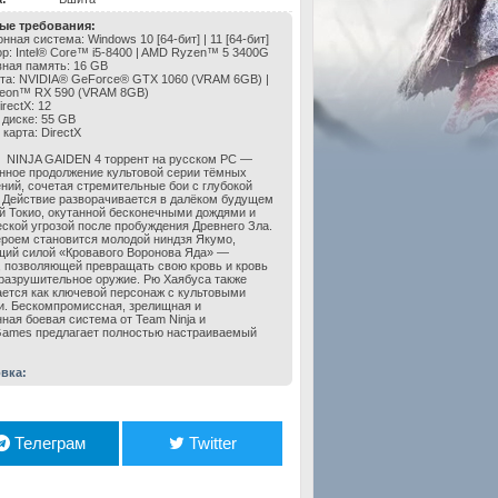
ые требования:
ная система: Windows 10 [64-бит] | 11 [64-бит]
р: Intel® Core™ i5-8400 | AMD Ryzen™ 5 3400G
ная память: 16 GB
та: NVIDIA® GeForce® GTX 1060 (VRAM 6GB) | ​
eon™ RX 590 (VRAM 8GB)
rectX: 12
 диске: 55 GB
карта: DirectX
NINJA GAIDEN 4 торрент на русском PC —
нное продолжение культовой серии тёмных
ний, сочетая стремительные бои с глубокой
. Действие разворачивается в далёком будущем
й Токио, окутанной бесконечными дождями и
ской угрозой после пробуждения Древнего Зла.
роем становится молодой ниндзя Якумо,
ий силой «Кровавого Воронова Яда» —
, позволяющей превращать свою кровь и кровь
 разрушительное оружие. Рю Хаябуса также
ется как ключевой персонаж с культовыми
. Бескомпромиссная, зрелищная и
ная боевая система от Team Ninja и
Games предлагает полностью настраиваемый
вка:
Телеграм
Twitter