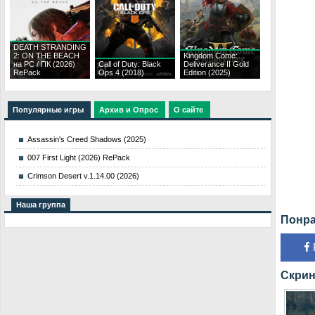
DEATH STRANDING
2: ON THE BEACH
Kingdom Come:
на PC / ПК (2026)
Call of Duty: Black
Deliverance II Gold
RePack
Ops 4 (2018)
Edition (2025)
Популярные игры
Архив и Опрос
О сайте
Assassin's Creed Shadows (2025)
007 First Light (2026) RePack
Crimson Desert v.1.14.00 (2026)
Наша группа
Понра
Скрин