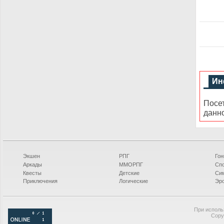
Ин
Посе
данн
Экшен
РПГ
Гон
Аркады
ММОРПГ
Сп
Квесты
Детские
Си
Приключения
Логические
Эро
При исполь
Copy