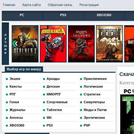
Главная
Карта сайта
Обратная связь
Регистрация
PC
PS3
XBOX360
Выбор игр по жанру
Скача
Экшен
Аркады
Приключения
Катего
Квесты
Детские
Логические
РПГ
ММОРПГ
Стратегии
Гонки
Спортивные
Симуляторы
Журналы
Таблетки
Моды и Патчи
Анонсы
Wii
Эротические
XBOX360
PS3
PSP