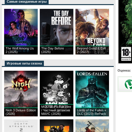
Самые ожидаемые игры
The Wolf Among Us
The Day Before
Beyond Good & Evil
2 (2025)
(2025)
2 (2027)
Игровые хиты сезона
Оценка:
MOUSE P.I. For Hire
Nioh 3 Deluxe Edition
/ Частный детектив
Lords of the Fallen +
(2026)
МАУС (2026)
DLC (2023) RePack