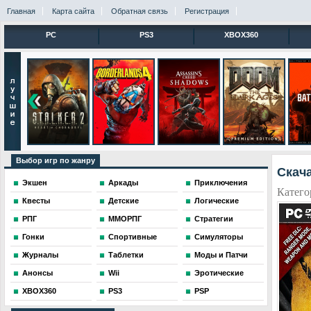
Главная
Карта сайта
Обратная связь
Регистрация
PC
PS3
XBOX360
Выбор игр по жанру
Скача
Экшен
Аркады
Приключения
Катего
Квесты
Детские
Логические
РПГ
ММОРПГ
Стратегии
Гонки
Спортивные
Симуляторы
Журналы
Таблетки
Моды и Патчи
Анонсы
Wii
Эротические
XBOX360
PS3
PSP