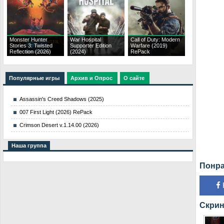
Monster Hunter
War Hospital
Call of Duty: Modern
Stories 3: Twisted
Supporter Edition
Warfare (2019)
Reflection (2026)
(2024)
RePack
Популярные игры
Архив и Опрос
О сайте
Assassin's Creed Shadows (2025)
007 First Light (2026) RePack
Crimson Desert v.1.14.00 (2026)
Наша группа
Понра
Скрин