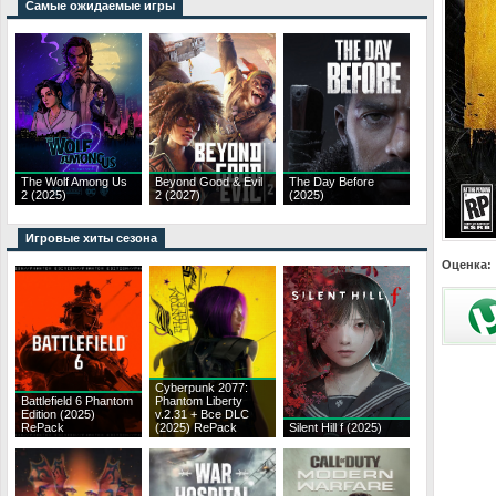
Самые ожидаемые игры
The Wolf Among Us
Beyond Good & Evil
The Day Before
2 (2025)
2 (2027)
(2025)
Игровые хиты сезона
Оценка:
Cyberpunk 2077:
Battlefield 6 Phantom
Phantom Liberty
Edition (2025)
v.2.31 + Все DLC
RePack
(2025) RePack
Silent Hill f (2025)