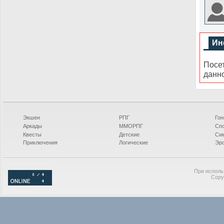
Ин
Посе
данн
Экшен
РПГ
Гон
Аркады
ММОРПГ
Сп
Квесты
Детские
Си
Приключения
Логические
Эро
При исполь
Copy