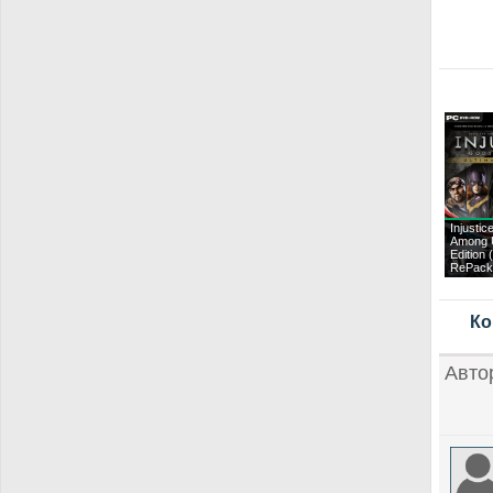
Injustic
Among U
Edition 
RePack
Ко
Авто