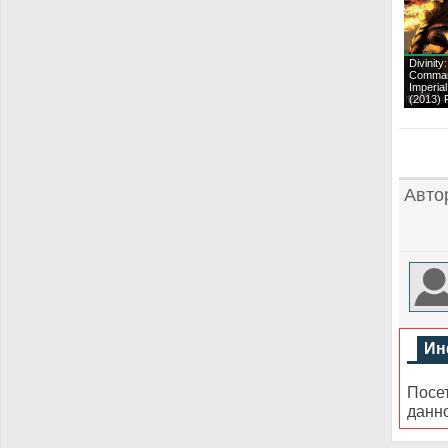
Divinity
Comman
Imperial
(2013)
Авто
Ин
Посе
данн