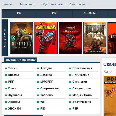
Главная
Карта сайта
Обратная связь
Регистрация
PC
PS3
XBOX360
Выбор игр по жанру
Скач
Экшен
Аркады
Приключения
Катего
Квесты
Детские
Логические
РПГ
ММОРПГ
Стратегии
Гонки
Спортивные
Симуляторы
Журналы
Таблетки
Моды и Патчи
Анонсы
Wii
Эротические
XBOX360
PS3
PSP