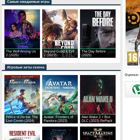
Самые ожидаемые игры
The Wolf Among Us
Beyond Good & Evil
The Day Before
2 (2025)
2 (2027)
(2025)
Игровые хиты сезона
Оценка:
Prince of Persia: The
Avatar: Frontiers of
Alan Wake 2 + Все
Lost Crown (2024)
Pandora (2023)
DLC (2023) RePack