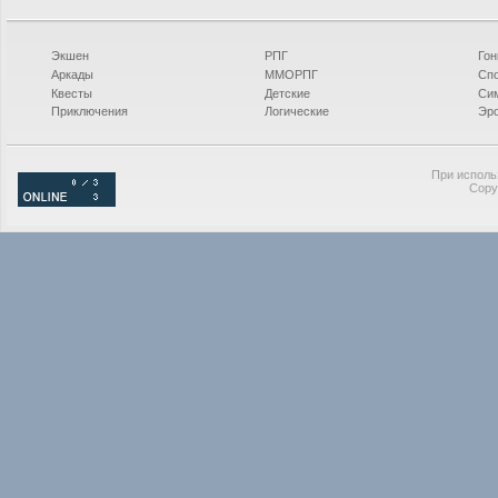
Экшен
РПГ
Гон
Аркады
ММОРПГ
Сп
Квесты
Детские
Си
Приключения
Логические
Эро
При исполь
Copy