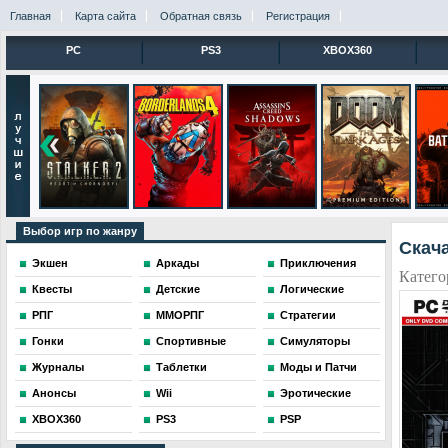
Главная
Карта сайта
Обратная связь
Регистрация
PC
PS3
XBOX360
Выбор игр по жанру
Скача
Экшен
Аркады
Приключения
Катего
Квесты
Детские
Логические
РПГ
ММОРПГ
Стратегии
Гонки
Спортивные
Симуляторы
Журналы
Таблетки
Моды и Патчи
Анонсы
Wii
Эротические
XBOX360
PS3
PSP