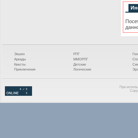
Ин
Посе
данн
Экшен
РПГ
Гон
Аркады
ММОРПГ
Сп
Квесты
Детские
Си
Приключения
Логические
Эро
При исполь
Copy