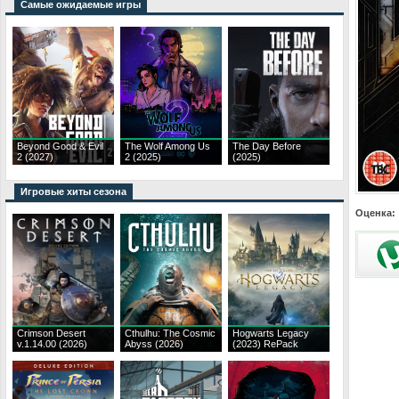
Самые ожидаемые игры
Beyond Good & Evil
The Wolf Among Us
The Day Before
2 (2027)
2 (2025)
(2025)
Игровые хиты сезона
Оценка:
Crimson Desert
Cthulhu: The Cosmic
Hogwarts Legacy
v.1.14.00 (2026)
Abyss (2026)
(2023) RePack